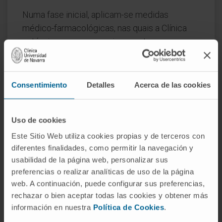
Numa fase inicial, aplicam-se medidas
médico-farmacológicas, nas quais a Clínica
está a incorporar os mais recentes avanços.
A reabilitação, através do exercício físico,
para além de ser uma medida preventiva, é de
Consentimiento
Detalles
Acerca de las cookies
grande utilidade nos doentes com este
síndrome.
Uso de cookies
A Clínica contempla também o tratamento
Este Sitio Web utiliza cookies propias y de terceros con
e o controlo domiciliário do doente.
diferentes finalidades, como permitir la navegación y
usabilidad de la página web, personalizar sus
preferencias o realizar analíticas de uso de la página
SOLICITE MAIS INFORMAÇÕES SOBRE O TRATAMENTO
web. A continuación, puede configurar sus preferencias,
rechazar o bien aceptar todas las cookies y obtener más
información en nuestra
Política de Cookies
.