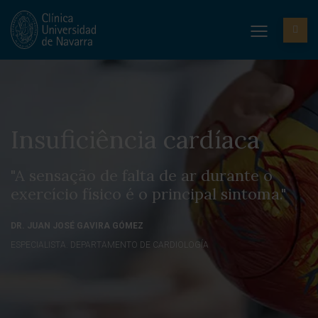
Insuficiência cardíaca
"A sensação de falta de ar durante o
exercício físico é o principal sintoma."
DR. JUAN JOSÉ GAVIRA GÓMEZ
ESPECIALISTA. DEPARTAMENTO DE CARDIOLOGÍA