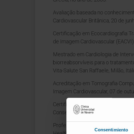
Avaliação baseada no conheciment
Cardiovascular Britânica, 20 de jun
Certificação em Ecocardiografia T
de Imagem Cardiovascular (EACVI) 
Mestrado em Cardiologia de Interve
biorreabsorvíveis para o tratament
Vita-Salute San Raffaele, Milão, Itál
Acreditação em Tomografia Comput
Imagem Cardiovascular, 07 de outub
Certificado de Conclusão de Forma
Conselho Médico Geral, 1 de outub
Professor clínico NIHR em Cardiolo
Consentimiento
Healthcare NHS Trust), 06/10/20