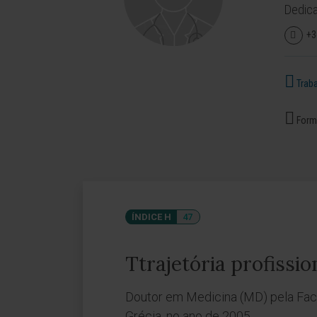
Dedica
+3
Traba
Forma
ÍNDICE H
47
Ttrajetória profissio
Doutor em Medicina (MD) pela Facu
Grécia, no ano de 2005.