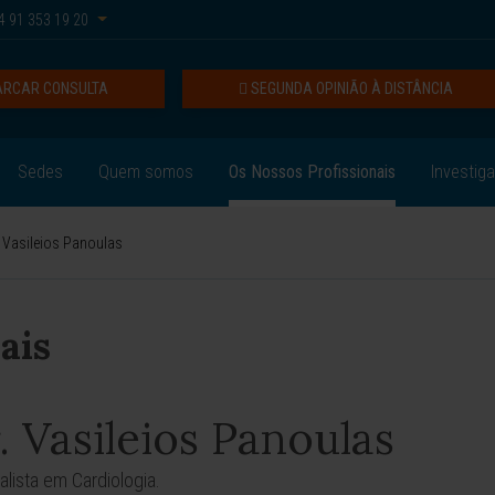
 91 353 19 20
RCAR CONSULTA
SEGUNDA OPINIÃO À DISTÂNCIA
Sedes
Quem somos
Os Nossos Profissionais
Investig
. Vasileios Panoulas
ais
. Vasileios Panoulas
alista em Cardiologia.