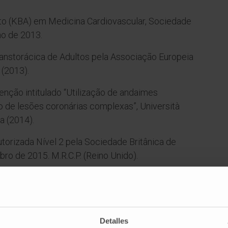
o (KBA) em Medicina Cardiovascular, Sociedade
ho de 2013.
ranstorácica de Adultos pela Associação Europeia
(2013).
nção intitulado “Utilização de andaimes
o de lesões coronárias complexas”, Università
ia (2014).
orizada Nível 2 pela Sociedade Britânica de
ro de 2015. M.R.C.P. (Reino Unido).
ção (CCT) em Cardiologia de Intervenção,
ro de 2016.
gia (Imperial College London / Imperial College
Detalles
13–31/07/2016.