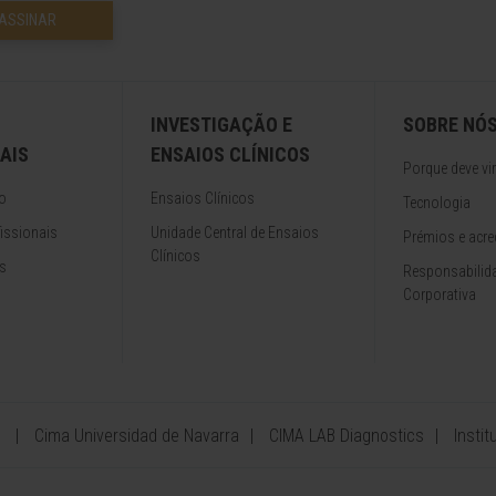
ASSINAR
INVESTIGAÇÃO E
SOBRE NÓ
AIS
ENSAIOS CLÍNICOS
Porque deve vir
o
Ensaios Clínicos
Tecnologia
issionais
Unidade Central de Ensaios
Prémios e acre
Clínicos
s
Responsabilida
Corporativa
Cima Universidad de Navarra
CIMA LAB Diagnostics
Insti