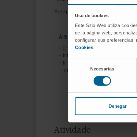
Proctor para a implantação do dis
Uso de cookies
Este Sitio Web utiliza cookie
de la página web, personaliza
ÁREAS DE INTERESSE
configurar sus preferencias,
Cookies
.
Cirurgia coronária.
Intervenções valvulares transcatet
Selección
Implantação de dispositivo percu
Necesarias
de
de assistência ventricular esquerd
consentimiento
Denegar
Atividade