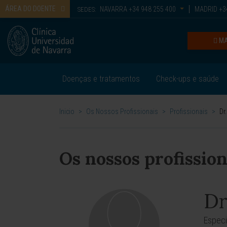
ÁREA DO DOENTE
NAVARRA
+34 948 255 400
MADRID
+34
SEDES:
MA
Doenças e tratamentos
Check-ups e saúde
Inicio
>
Os Nossos Profissionais
>
Profissionais
>
Dr
Os nossos profission
Dr
Especi