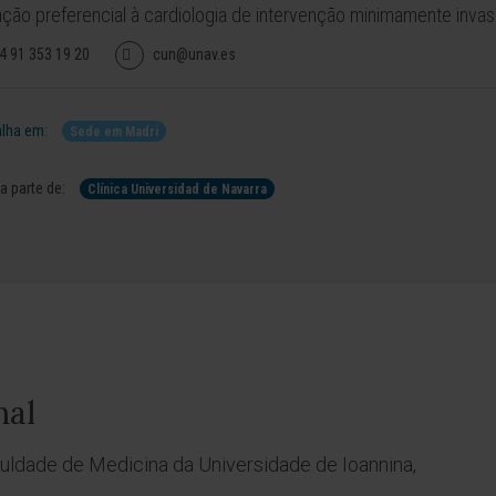
ção preferencial à cardiologia de intervenção minimamente invas
4 91 353 19 20
cun@unav.es
lha em:
Sede em Madri
 parte de:
Clínica Universidad de Navarra
nal
ldade de Medicina da Universidade de Ioannina,