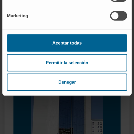
Angina de peito
Arritmias cardíacas
Marketing
Arteriosclerose
Doenças valvulares
Enfarte do miocárdio
Insuficiência cardíaca
Aceptar todas
Miocardiopatias
Pericardite
Permitir la selección
Denegar