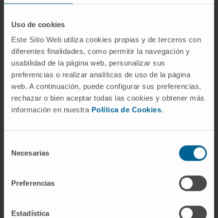
O Departamento de Cardiologia da Clínica
Uso de cookies
Universidad de Navarra é um centro de referência
Este Sitio Web utiliza cookies propias y de terceros con
em diversas técnicas de diagnóstico e
diferentes finalidades, como permitir la navegación y
tratamentos coronários.
usabilidad de la página web, personalizar sus
preferencias o realizar analíticas de uso de la página
Fomos o primeiro centro da Europa a implantar
web. A continuación, puede configurar sus preferencias,
um marcapasso por cateterismo, sem
rechazar o bien aceptar todas las cookies y obtener más
necessidade de abertura do tórax, em casos de
información en nuestra
Política de Cookies
.
insuficiência cardíaca grave.
O Departamento de Cardiologia da Clínica
Selección
Necesarias
colabora com os Departamentos de Radiologia e
de
consentimiento
de Cirurgia Cardíaca para obter um diagnóstico
rápido e preciso do doente.
Preferencias
Doenças que tratamos
Estadística