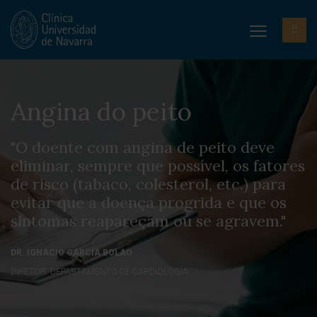
Angina do peito
"O doente com angina de peito deve
eliminar, sempre que possível, os fatores
de risco (tabaco, colesterol, etc.) para
evitar que a doença progrida e que os
sintomas reapareçam ou se agravem."
DR. IGNACIO GARCÍA BOLAO
DIRETOR. DEPARTAMENTO DE CARDIOLOGÍA