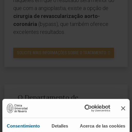
naqueles em que o resultado será melhor do
que com a angioplastia, existe a opção de
cirurgia de revascularização aorto-
coronária
(bypass), que também oferece
excelentes resultados.
SOLICITE MAIS INFORMAÇÕES SOBRE O TRATAMENTO
O Departamento de
Cardiologia
da Clínica Universidad de
Navarra
Consentimiento
Detalles
Acerca de las cookies