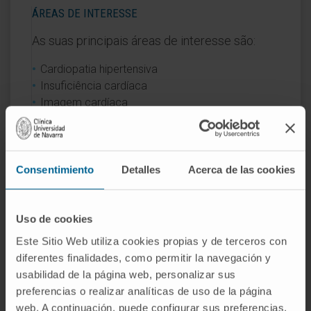
ÁREAS DE INTERESSE
As suas principais áreas de interesse são:
Cardiopatia hipertensiva
Insuficiência cardíaca
Imagem cardíaca
Consentimiento
Detalles
Acerca de las cookies
Atividade
Uso de cookies
Este Sitio Web utiliza cookies propias y de terceros con
No ensino
diferentes finalidades, como permitir la navegación y
Professora associada da Faculdade de
usabilidad de la página web, personalizar sus
Medicina da Universidade de Navarra.
preferencias o realizar analíticas de uso de la página
Tutora de residentes.
web. A continuación, puede configurar sus preferencias,