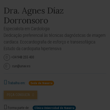
Dra. Agnes Díaz
Dorronsoro
Especialista em Cardiologia
Dedicação preferencial às técnicas diagnósticas de imagem
cardíaca. Ecocardiografia de esforço e transesofágica.
Estudo da cardiopatia hipertensiva
+34 948 255 400
cun@unav.es
Trabalha em:
Sede de Navarra
PEÇA CONSULTA
Forma parte de:
Clínica Universidad de Navarra