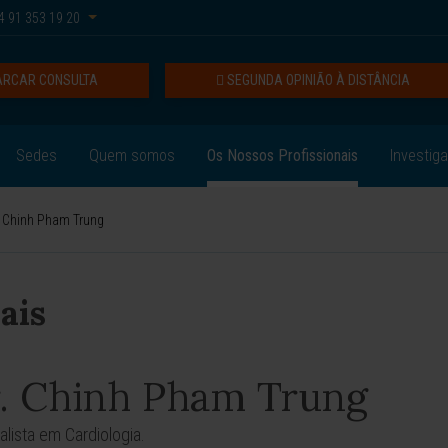
 91 353 19 20
RCAR CONSULTA
SEGUNDA OPINIÃO À DISTÂNCIA
Sedes
Quem somos
Os Nossos Profissionais
Investig
. Chinh Pham Trung
ais
. Chinh Pham Trung
alista em Cardiologia.