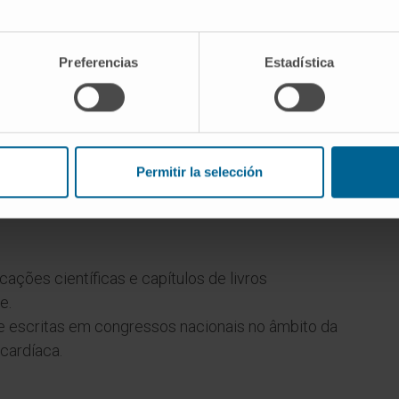
Miocardiopatias hereditárias.
Preferencias
Estadística
Permitir la selección
cações científicas e capítulos de livros
e.
 escritas em congressos nacionais no âmbito da
 cardíaca.