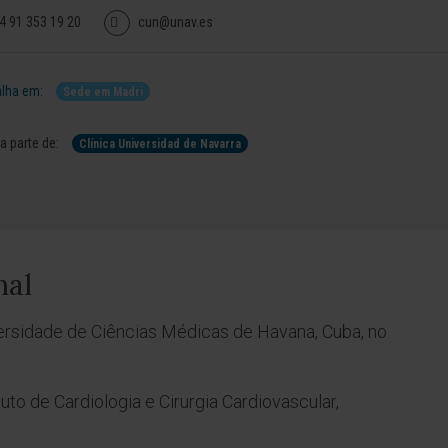
4 91 353 19 20
cun@unav.es
lha em:
Sede em Madri
 parte de:
Clínica Universidad de Navarra
nal
ersidade de Ciências Médicas de Havana, Cuba, no
uto de Cardiologia e Cirurgia Cardiovascular,