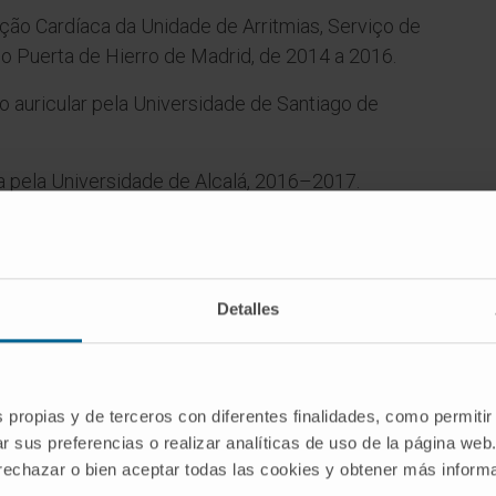
lação Cardíaca da Unidade de Arritmias, Serviço de
rio Puerta de Hierro de Madrid, de 2014 a 2016.
ão auricular pela Universidade de Santiago de
 pela Universidade de Alcalá, 2016–2017.
a pela Universidade Católica de San Antonio,
iço de Cardiologia do Hospital Universitário
Detalles
é 2023.
s propias y de terceros con diferentes finalidades, como permitir
ÁREAS DE INTERESSE
r sus preferencias o realizar analíticas de uso de la página web
em
Amiloidose cardíaca.
 rechazar o bien aceptar todas las cookies y obtener más infor
to da
Canalopatias.