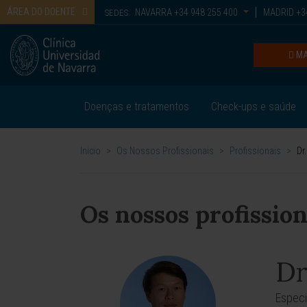
ÁREA DO DOENTE
NAVARRA
+34 948 255 400
MADRID
+34
SEDES:
MA
Doenças e tratamentos
Check-ups e saúde
Inicio
>
Os Nossos Profissionais
>
Profissionais
>
Dr
Os nossos profission
Dr
Especi