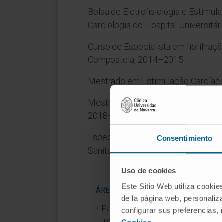
Bolsa de Eletrofisiologia e Estimu
Cardiologia do Hospital Universitá
Curso de Especialista em fibrilhaç
Compostela, 2014–2015.
Mestrado em Estimulação Cardíaca
Mestrado em Avanços em Cardiologi
2018–2020.
Especialista em Cardiologia no Serv
Consentimiento
Sanitas Virgen del Mar, de 2016 at
Uso de cookies
Este Sitio Web utiliza cookie
ÁREAS DE INVESTIGAÇÃO
de la página web, personaliza
Participou como coinvestigador 
configurar sus preferencias,
projetos de investigação no âmbi
Cookies
.