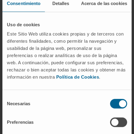
Consentimiento
Detalles
Acerca de las cookies
Experts en chirurgie arthroscopique.
Des professionnels hautement qualifiés qui
réalisent des techniques pionnières pour traiter
les lésions traumatologiques.
Uso de cookies
L’un des centres ayant la plus grande expérience
Este Sitio Web utiliza cookies propias y de terceros con
dans les tumeurs osseuses.
diferentes finalidades, como permitir la navegación y
usabilidad de la página web, personalizar sus
Notre Département de Chirurgie Orthopédique et
preferencias o realizar analíticas de uso de la página
Traumatologie
web. A continuación, puede configurar sus preferencias,
rechazar o bien aceptar todas las cookies y obtener más
información en nuestra
Política de Cookies
.
Selección
Notre équipe de
Necesarias
de
professionnels
consentimiento
Preferencias
Spécialistes en Traumatologie ayant
une expérience des prothèses de