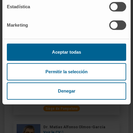
hanche
Estadística
Marketing
Dr. Andrés Valentí Azcárate
Voir le CV
Directeur
Département de Chirurgie Orthopédique et
Aceptar todas
Traumatologique
Siège de Pampelune
Permitir la selección
Dr. Federico Alfano
Voir le CV
Denegar
Spécialiste
Département de Chirurgie Orthopédique et
Traumatologique
Siège de Pampelune
Dr. Matías Alfonso Olmos-García
Voir le CV