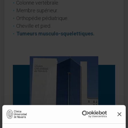
Colonne vertébrale.
Membre supérieur.
Orthopédie pédiatrique.
Cheville et pied.
Tumeurs musculo-squelettiques.
Pourquoi à la Clínica ?