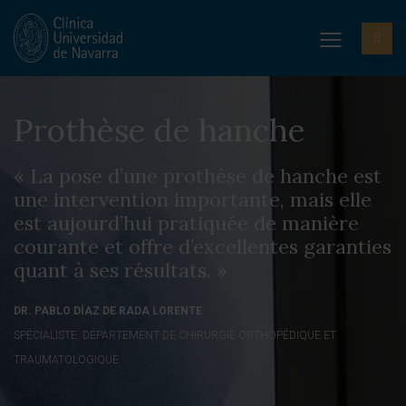
Prothèse de hanche
« La pose d’une prothèse de hanche est
une intervention importante, mais elle
est aujourd’hui pratiquée de manière
courante et offre d’excellentes garanties
quant à ses résultats. »
DR. PABLO DÍAZ DE RADA LORENTE
SPÉCIALISTE. DÉPARTEMENT DE CHIRURGIE ORTHOPÉDIQUE ET
TRAUMATOLOGIQUE