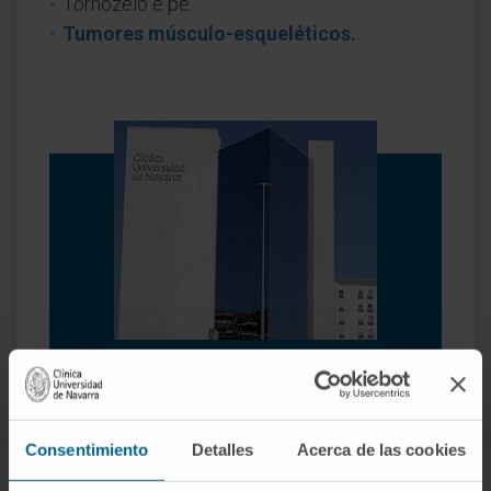
Tornozelo e pé.
Tumores músculo-esqueléticos.
Porquê na Clínica?
Especialistas em cirurgia artroscópica.
Profissionais altamente qualificados que realizam
Consentimiento
Detalles
Acerca de las cookies
técnicas pioneiras para resolver lesões
traumatológicas.