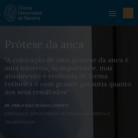
Prótese da anca
"A colocação de uma prótese da anca é
uma intervenção importante, mas
atualmente é realizada de forma
rotineira e com grande garantia quanto
aos seus resultados."
DR. PABLO DÍAZ DE RADA LORENTE
ESPECIALISTA. DEPARTAMENTO DE CIRURGIA ORTOPÉDICA E
TRAUMATOLOGIA