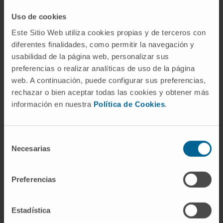
Um dos centros com maior experiência em
Uso de cookies
tumores ósseos.
Este Sitio Web utiliza cookies propias y de terceros con
diferentes finalidades, como permitir la navegación y
O nosso Departamento de Ortopedia e
usabilidad de la página web, personalizar sus
Traumatologia
preferencias o realizar analíticas de uso de la página
web. A continuación, puede configurar sus preferencias,
rechazar o bien aceptar todas las cookies y obtener más
información en nuestra
Política de Cookies
.
A nossa equipa de
Selección
profissionais
Necesarias
de
consentimiento
Especialistas em Ortopedia e
Traumatologia com experiência em
Preferencias
prótese da anca
Estadística