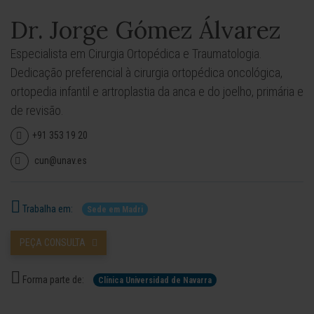
Dr. Jorge Gómez Álvarez
Especialista em Cirurgia Ortopédica e Traumatologia.
Dedicação preferencial à cirurgia ortopédica oncológica,
ortopedia infantil e artroplastia da anca e do joelho, primária e
de revisão.
+91 353 19 20
cun@unav.es
Trabalha em:
Sede em Madri
PEÇA CONSULTA
Forma parte de:
Clínica Universidad de Navarra