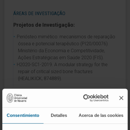
ÁREAS DE INVESTIGAÇÃO
Projetos de Investigação:
Periósteo mimético: mecanismos de reparação
óssea e potencial terapêutico (PI20/00076)
Ministério da Economia e Competitividade,
Ações Estratégicas em Saúde 2020 (FIS).
H2020-SC1-2019. A modular strategy for the
repair of critical sized bone fractures
(HEALIKICK, 874889).
ÁREAS DE INTERESSE
Cirurgia Ortopédica Oncológica.
Consentimiento
Detalles
Acerca de las cookies
Ortopedia Infantil.
Artroplastia da anca e do joelho, primária e de