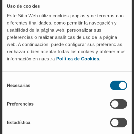
revisão.
Uso de cookies
Este Sitio Web utiliza cookies propias y de terceros con
diferentes finalidades, como permitir la navegación y
usabilidad de la página web, personalizar sus
preferencias o realizar analíticas de uso de la página
web. A continuación, puede configurar sus preferencias,
Atividade
rechazar o bien aceptar todas las cookies y obtener más
información en nuestra
Política de Cookies
.
Em pesquisa
Participou na publicação de 12 artigos
Selección
científicos em revistas nacionais e
Necesarias
de
internacionais.
consentimiento
Coautor de 3 capítulos de livros
Preferencias
relacionados com a sua especialidade.
Apresentou mais de 25 comunicações orais
e escritas em congressos nacionais e
Estadística
internacionais.