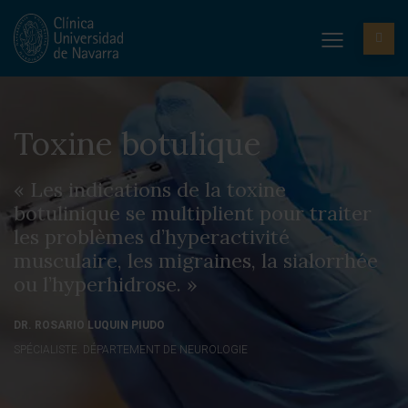
Toxine botulique
« Les indications de la toxine
botulinique se multiplient pour traiter
les problèmes d’hyperactivité
musculaire, les migraines, la sialorrhée
ou l’hyperhidrose. »
DR. ROSARIO LUQUIN PIUDO
SPÉCIALISTE. DÉPARTEMENT DE NEUROLOGIE