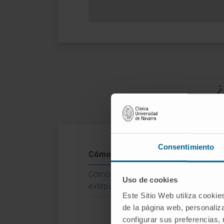
¿
Consentimiento
Pr
Cómo es la intervención
Una
Cómo es la recuperación tras la
Uso de cookies
pos
extirpación de vesícula
Este Sitio Web utiliza cookie
Exc
de la página web, personaliza
es
configurar sus preferencias,