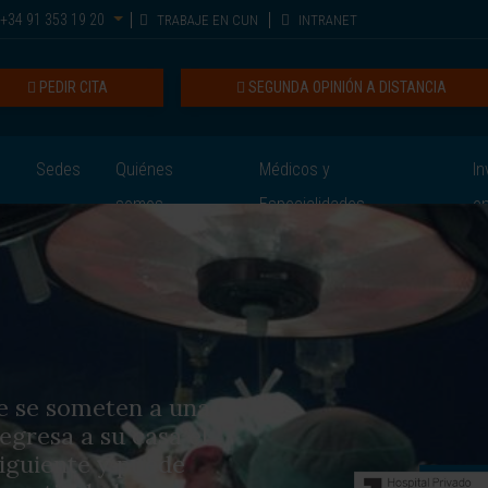
+34 91 353 19 20
TRABAJE EN CUN
INTRANET
PEDIR CITA
SEGUNDA OPINIÓN A DISTANCIA
Sedes
Quiénes
Médicos y
In
somos
Especialidades
e
a
ue se someten a una
egresa a su casa el
siguiente y puede