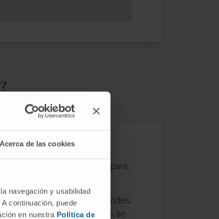
a?
Acerca de las cookies
a irrigan y el conducto cístico para,
 laparoscópico.
 la navegación y usabilidad
nfectada o alberga cálculos grandes,
. A continuación, puede
stectomía abierta. Para ello, se
mación en nuestra
Política de