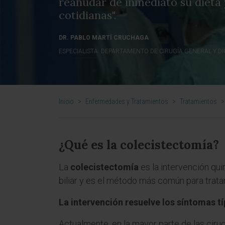
reanudar de inmediato su dieta 
cotidianas".
DR. PABLO MARTÍ CRUCHAGA
ESPECIALISTA. DEPARTAMENTO DE CIRUGÍA GENERAL Y DI
Inicio
>
Enfermedades y Tratamientos
>
Tratamientos
>
¿Qué es la colecistectomía?
La
colecistectomía
es la intervención qui
biliar y es el método más común para tratar
La intervención resuelve los síntomas típ
Actualmente, en la mayor parte de las cirugí