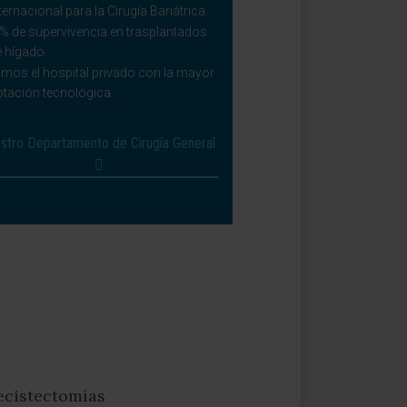
ternacional para la Cirugía Bariátrica.
% de supervivencia en trasplantados
 hígado.
mos el hospital privado con la mayor
otación tecnológica.
stro Departamento de Cirugía General
lecistectomías