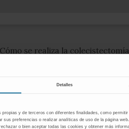
Cómo se realiza la colecistectomí
Detalles
ocedimiento de una colecistectomía
 vez localizada la vesícula biliar, se cortan los vasos que l
teriormente, extirpar la vesícula a través del instrumental
s propias y de terceros con diferentes finalidades, como permitir
epcionalmente, si la vesícula biliar está muy inflamada, i
r sus preferencias o realizar analíticas de uso de la página web
 recomendable acceder por el abdomen mediante una coleci
 rechazar o bien aceptar todas las cookies y obtener más infor