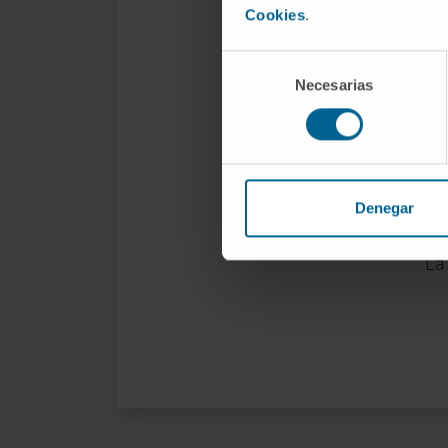
rea
Cookies
.
sep
Selección
co
Necesarias
de
consentimiento
Con
con
del
dre
Denegar
ext
La 