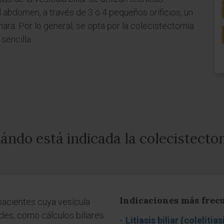
l abdomen, a través de 3 ó 4 pequeños orificios, un
ra. Por lo general, se opta por la colecistectomía
sencilla.
ándo está indicada la colecistecto
Indicaciones más frecu
pacientes cuya vesícula
es, como cálculos biliares
Litiasis biliar (colelitias