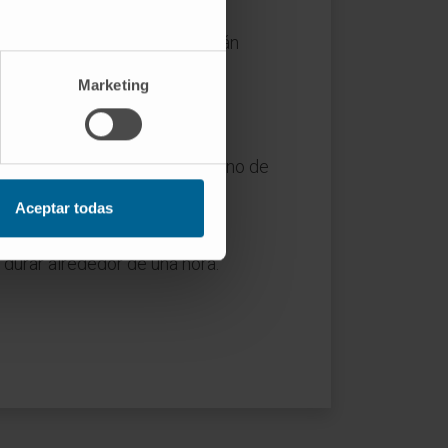
arte derecha del abdomen. Tras
os vasos y el conducto que están
Marketing
examinar tras la resección el
e el hígado hasta el intestino
n, se deja un pequeño tubo plano de
ilitar la salida de fluidos al
Aceptar todas
 durar alrededor de una hora.