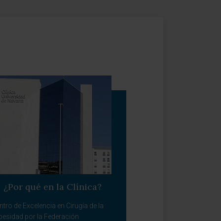
¿Por qué en la Clínica?
ntro de Excelencia en Cirugía de la
besidad por la Federación