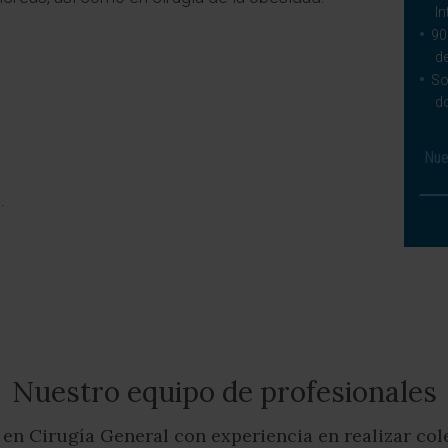
In
90
de
So
d
Nue
.
.
Nuestro equipo de profesionales
 en Cirugía General con experiencia en realizar co