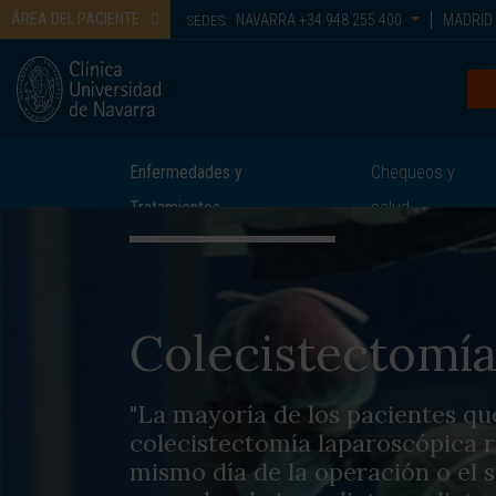
ÁREA DEL PACIENTE
NAVARRA
+34 948 255 400
MADRID
SEDES:
Enfermedades y
Chequeos y
Tratamientos
salud
Colecistectomí
"La mayoría de los pacientes q
colecistectomía laparoscópica r
mismo día de la operación o el 