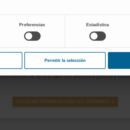
liza una pequeña incisión debajo de las costillas, en la p
arar el hígado para exponer la vesícula biliar, se cortan l
nectados a este órgano para extirparlo.
Preferencias
Estadística
 el fin de descartar obstrucciones o cálculos, es preciso 
ducto biliar común que drena el flujo digestivo o bilis desd
gado. Habitualmente, si ha existido inflamación o infecció
naje durante algunos días posteriores a la operación para fac
Permitir la selección
erior.
intervención se lleva a cabo con anestesia general y suele
SOLICITE MÁS INFORMACIÓN SOBRE ESTE TRATAMIENTO