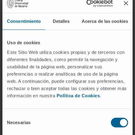
como apoyo académico y clínico.
En investigación
Consentimiento
Detalles
Acerca de las cookies
Ha participado en dos proyectos de
investigación nacionales.
Ha presentado más de 20 ponencias orales
Uso de cookies
y escritas en congresos nacionales e
Este Sitio Web utiliza cookies propias y de terceros con
internacionales.
diferentes finalidades, como permitir la navegación y
Autora de un capítulo de un libro de la
usabilidad de la página web, personalizar sus
Asociación Española de Cirujanos, en cuanto
preferencias o realizar analíticas de uso de la página
a los Benchmarks en cirugía hepática.
web. A continuación, puede configurar sus preferencias,
rechazar o bien aceptar todas las cookies y obtener más
Ha participado en 15 publicaciones
información en nuestra
Política de Cookies
.
científicas en revistas nacionales e
internacionales.
Selección
Necesarias
de
consentimiento