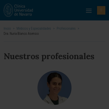
Inicio
>
Médicos y Especialidades
>
Profesionales
>
Dra. Nuria Blanco Asensio
Nuestros profesionales