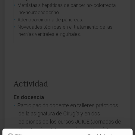
Metástasis hepáticas de cáncer no-colorrectal
no-neuroendocrino.
Adenocarcinoma de páncreas.
Novedades técnicas en el tratamiento de las
hernias ventrales e inguinales.
Actividad
En docencia
Participación docente en talleres prácticos
de la asignatura de Cirugía y en dos
ediciones de los cursos JOICE (Jornadas de
Orientación e Introducción a la Cirugía)