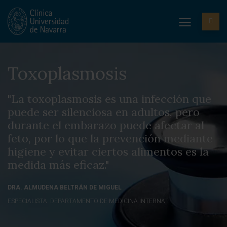
Toxoplasmosis
"La toxoplasmosis es una infección que
puede ser silenciosa en adultos, pero
durante el embarazo puede afectar al
feto, por lo que la prevención mediante
higiene y evitar ciertos alimentos es la
medida más eficaz."
DRA. ALMUDENA BELTRÁN DE MIGUEL
ESPECIALISTA. DEPARTAMENTO DE MEDICINA INTERNA