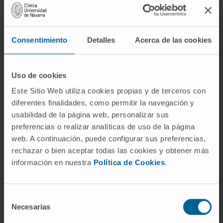
contra el parásito (IgM e IgG) y la detección
del mismo.
Consentimiento
Detalles
Acerca de las cookies
No obstante el método diagnóstico debe
adecuarse al contexto clínico del paciente en
estudio. En el paciente inmunocompetente es
Uso de cookies
fundamentalmente serológico, mientras que
Este Sitio Web utiliza cookies propias y de terceros con
en inmunodeprimido es prioritaria la clínica
diferentes finalidades, como permitir la navegación y
para instaurar el tratamiento, reservando la
usabilidad de la página web, personalizar sus
biopsia para casos de ineficacia.
preferencias o realizar analíticas de uso de la página
web. A continuación, puede configurar sus preferencias,
En los recién nacidos la clínica y los
rechazar o bien aceptar todas las cookies y obtener más
anticuerpos son útiles pero es preciso el
información en nuestra
Política de Cookies
.
aislamiento o la detección del parásito en los
tejidos.
Selección
Cualquier alteración en el sistema
Necesarias
de
inmunológico (SIDA, corticoterapia, linfomas)
consentimiento