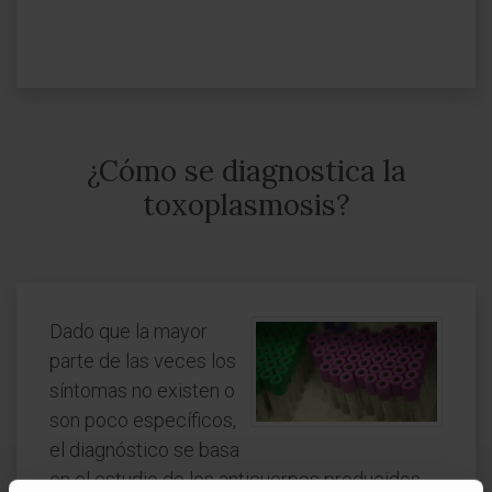
¿Cómo se diagnostica la
toxoplasmosis?
Dado que la mayor
parte de las veces los
síntomas no existen o
son poco específicos,
el diagnóstico se basa
en el estudio de los anticuerpos producidos