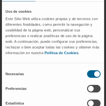
Diagnóstico y tratamiento de la infección
relacionada con la asistencia sanitaria.
Uso de cookies
Nuevas estrategias de control de la
malaria
.
Prevención, diagnóstico y tratamiento de la
Este Sitio Web utiliza cookies propias y de terceros con
infección por SARSCoV2.
diferentes finalidades, como permitir la navegación y
usabilidad de la página web, personalizar sus
preferencias o realizar analíticas de uso de la página
web. A continuación, puede configurar sus preferencias,
rechazar o bien aceptar todas las cookies y obtener más
información en nuestra
Política de Cookies
.
Actividad
Selección
En docencia
Necesarias
de
Profesor Catedrático en la Facultad de
consentimiento
Medicina de la Universidad de Navarra
Preferencias
(Mecanismos de Enfermedad por agentes
vivos, Identidad Médica).
Estadística
Subdirector del Departamento de