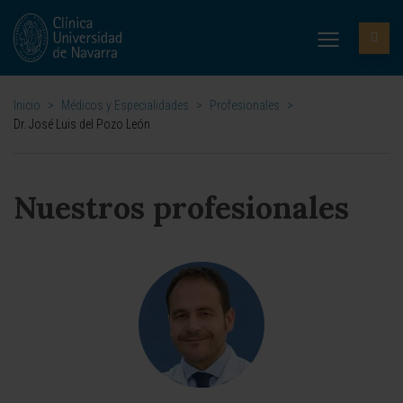
Inicio
>
Médicos y Especialidades
>
Profesionales
>
Dr. José Luis del Pozo León
Nuestros profesionales