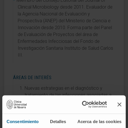
Miembro del Consejo Editorial del Journal of
Clinical Microbiology desde 2011. Evaluador de
la Agencia Nacional de Evaluación y
Prospectiva (ANEP) del Ministerio de Ciencia e
Innovación desde 2010. Forma parte del Panel
de Evaluación de Proyectos del área de
Enfermedades Infecciosas del Fondo de
Investigación Sanitaria Instituto de Salud Carlos
III.
ÁREAS DE INTERÉS
Nuevas estrategias en el diagnóstico y
tratamiento de las infecciones asociadas a
dispositivos biomédicos.
Bioingenieria para el diagnóstico y
tratamiento de las infecciones asociadas a
Consentimiento
Detalles
Acerca de las cookies
dispositivos biomédicos.