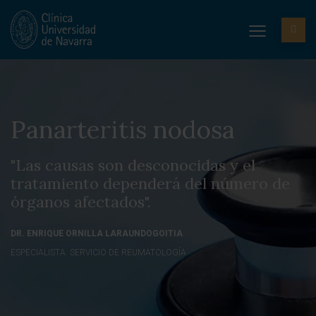
Panarteritis nodosa
"Las causas son desconocidas y el
tratamiento dependerá del número de
órganos afectados".
DR. ENRIQUE ORNILLA LARAUNDOGOITIA
ESPECIALISTA. SERVICIO DE REUMATOLOGÍA