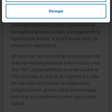
deben de asociarse fármacos
Denegar
inmunosupresores para intentar frenar el
mecanismo inmunológicoPor otra parte, es de
vital importancia el correcto tratamiento de
las manifestaciones locales, principalmente la
hipertensión arterial, la insuficiencia renal y la
afectación neurológica.
En casos de vasculitis refractarias pueden ser
útiles las inmunoglobulinas endovenosas y los
anti-TNF. La plasmaféresis se reserva para la
PAN asociada al virus de la Hepatitis B y para
las vasculitis refractarias, en especial en
complicaciones graves como la hemorragia
pulmonar o la insuficiencia renal que precise
diálisis.