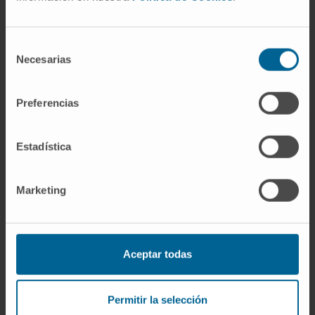
¿Cómo se trata la panarteritis
Selección
nodosa?
Necesarias
de
consentimiento
Preferencias
Estadística
El tratamiento de la PAN va encaminado a
tratar el mecanismo inflamatorio e
Marketing
inmunológico por el cual se producen las
lesiones vasculares.
En este sentido los glucocorticoides
Aceptar todas
(Prednisona) constituyen la principal arma
terapéutica contra esta enfermedad.
Permitir la selección
Cuando el grado de afectación es grave,