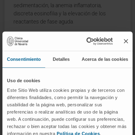
sedimentación, la anemia inflamatoria,
discreta eosinofilia y la elevación de los
reactantes de fase aguda.
Existen unos criterios establecidos por el
American College of Rheumatology (ACR)
para el diagnóstico de la PAN. La presencia de
al menos tres de estos criterios proporcionan
Consentimiento
Detalles
Acerca de las cookies
una sensibilidad y especificidad para el
diagnóstico superior al 80%.
Uso de cookies
Este Sitio Web utiliza cookies propias y de terceros con
Criterios diagnósticos (ACR)
diferentes finalidades, como permitir la navegación y
usabilidad de la página web, personalizar sus
preferencias o realizar analíticas de uso de la página
web. A continuación, puede configurar sus preferencias,
rechazar o bien aceptar todas las cookies y obtener más
información en nuestra
Política de Cookies
.