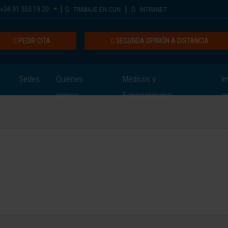
+34 91 353 19 20
TRABAJE EN CUN
INTRANET
PEDIR CITA
SEGUNDA OPINIÓN A DISTANCIA
Sedes
Quiénes
Médicos y
In
somos
Especialidades
e