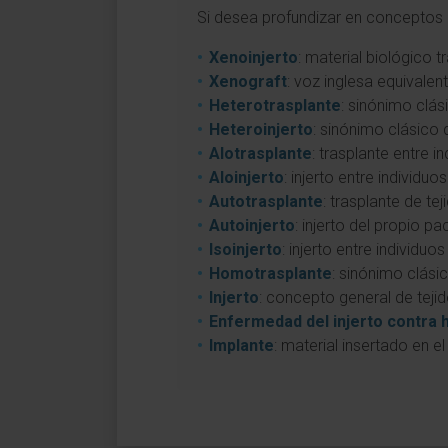
Si desea profundizar en conceptos a
Xenoinjerto
: material biológico
Xenograft
: voz inglesa equivalen
Heterotrasplante
: sinónimo clás
Heteroinjerto
: sinónimo clásico 
Alotrasplante
: trasplante entre 
Aloinjerto
: injerto entre individu
Autotrasplante
: trasplante de te
Autoinjerto
: injerto del propio pa
Isoinjerto
: injerto entre individu
Homotrasplante
: sinónimo clási
Injerto
: concepto general de tejid
Enfermedad del injerto contra 
Implante
: material insertado en 