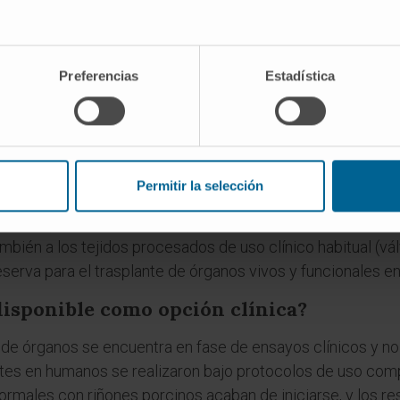
 y no otro animal?
Preferencias
Estadística
amaño de los órganos comparable al humano, fisiología si
ta capacidad reproductiva que permite obtener animales en 
ción genética, y menor conflicto ético que el uso de prima
ante que xenoinjerto?
Permitir la selección
ológico (el tejido o el órgano). El xenotrasplante es el pr
ambién a los tejidos procesados de uso clínico habitual (vá
eserva para el trasplante de órganos vivos y funcionales e
disponible como opción clínica?
 de órganos se encuentra en fase de ensayos clínicos y no
tes en humanos se realizaron bajo protocolos de uso comp
formales con riñones porcinos acaban de iniciarse, y los re