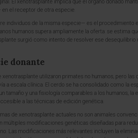
ginal. El xenotrasplante implica que el órgano donado mant
 en el receptor de otra especie.
tre individuos de la misma especie— es el procedimiento e
anos humanos supera ampliamente la oferta: se estima que
plante surgió como intento de resolver ese desequilibrio 
cie donante
 xenotrasplante utilizaron primates no humanos, pero las di
vía a escala clínica. El cerdo se ha consolidado como la e
 un tamaño y una fisiología comparables a los humanos, la
ccesible a las técnicas de edición genética.
amas de xenotrasplante actuales no son animales convencio
n múltiples modificaciones genéticas diseñadas para reduc
o. Las modificaciones más relevantes incluyen la eliminac