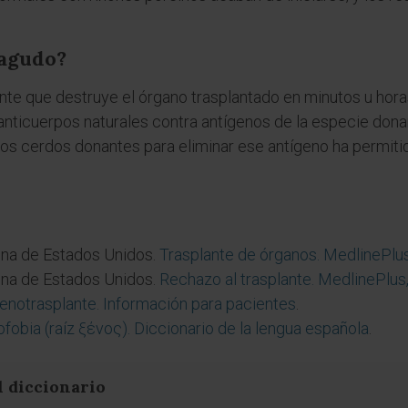
ragudo?
ante que destruye el órgano trasplantado en minutos u hora
ticuerpos naturales contra antígenos de la especie donant
 los cerdos donantes para eliminar ese antígeno ha permit
ina de Estados Unidos.
Trasplante de órganos. MedlinePlu
ina de Estados Unidos.
Rechazo al trasplante. MedlinePlus
enotrasplante. Información para pacientes
.
fobia (raíz ξένος). Diccionario de la lengua española
.
l diccionario