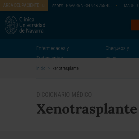
ÁREA DEL PACIENTE
NAVARRA
+34 948 255 400
MADRID
SEDES:
Enfermedades y
Chequeos y
Tratamientos
salud
Inicio
>
xenotrasplante
DICCIONARIO MÉDICO
Xenotrasplante