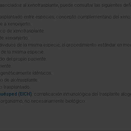
sociados al xenotrasplante, puede consultar las siguientes defi
 trasplantado entre especies, concepto complementario del xenot
te a xenoinjerto.
ico de xenotrasplante.
de xenoinjerto.
individuos de la misma especie, el procedimiento estándar en med
os de la misma especie.
jido del propio paciente.
ciente.
os genéticamente idénticos.
co de alotrasplante.
o trasplantado.
huésped (EICH)
: complicación inmunológica del trasplante alog
el organismo, no necesariamente biológico.