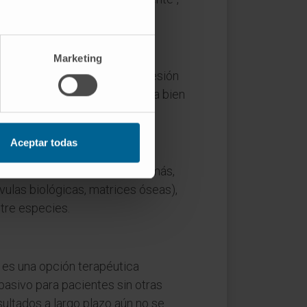
Marketing
milar en parámetros clave (presión
cantidades suficientes, genoma bien
tes no humanos.
Aceptar todas
ocedimiento de implantarlo. Además,
lvulas biológicas, matrices óseas),
ntre especies.
 es una opción terapéutica
asivo para pacientes sin otras
sultados a largo plazo aún no se