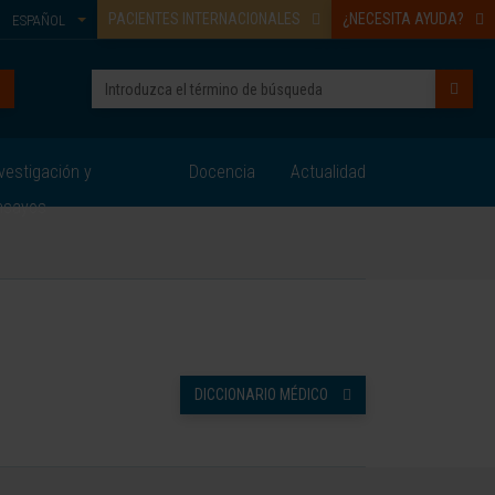
PACIENTES INTERNACIONALES
¿NECESITA AYUDA?
ESPAÑOL
vestigación y
Docencia
Actualidad
nsayos
DICCIONARIO MÉDICO