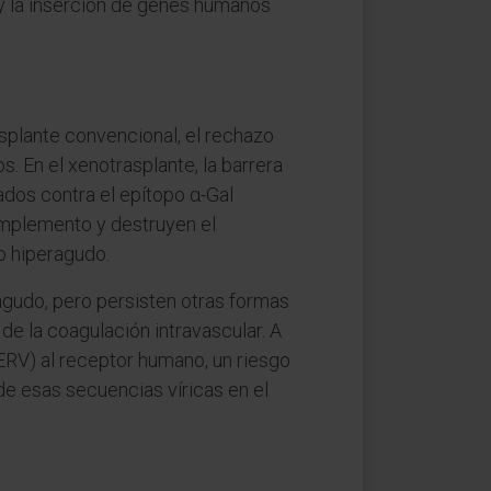
 y la inserción de genes humanos
rasplante convencional, el rechazo
 En el xenotrasplante, la barrera
dos contra el epítopo α-Gal
complemento y destruyen el
o hiperagudo.
agudo, pero persisten otras formas
de la coagulación intravascular. A
ERV) al receptor humano, un riesgo
de esas secuencias víricas en el