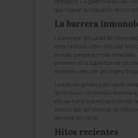
epítopo α-1,3-galactosa (α-Gal) —e
que regulan la respuesta del compl
La barrera inmunoló
La principal dificultad del xenotras
está mediado sobre todo por linfoc
es más compleja y más inmediata: 
presente en la superficie de las c
endotelio vascular del órgano tras
La edición genética del cerdo dona
de rechazo —el rechazo humoral agu
ello se suma la preocupación por l
teórico que las técnicas de edició
genoma del cerdo.
Hitos recientes