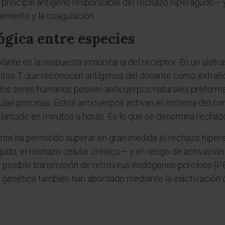
l principal antígeno responsable del rechazo hiperagudo—
emento y la coagulación.
gica entre especies
plante es la respuesta inmunitaria del receptor. En un alot
itos T que reconocen antígenos del donante como extraños.
los seres humanos poseen anticuerpos naturales preforma
élulas porcinas. Estos anticuerpos activan el sistema del 
plantado en minutos u horas. Es lo que se denomina rechaz
nte ha permitido superar en gran medida el rechazo hiper
do, el rechazo celular crónico— y el riesgo de activación 
a posible transmisión de retrovirus endógenos porcinos (P
n genética también han abordado mediante la inactivación 