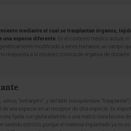
miento mediante el cual se trasplantan órganos, tejido
e una especie diferente
. En el contexto médico actual, el
 genéticamente modificado a seres humanos, un campo q
omo respuesta a la escasez crónica de órganos de donante
lante
ς,
xénos
, "extranjero", y del latín
transplantare
, "trasplantar
l de una especie en un receptor de otra especie. Es import
cina fijada con glutaraldehído o una matriz ósea bovina de
 sentido estricto, porque el material implantado ya no es t