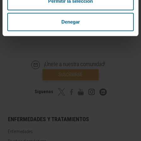
Permitir la selección
este diccionario.
Infografías realizadas con https://BioRender.com
© Clínica Universidad de Navarra 2026
Denegar
¡Únete a nuestra comunidad!
SUSCRIBIRSE
Síguenos
ENFERMEDADES Y TRATAMIENTOS
Enfermedades