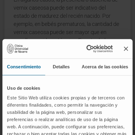
vernix caseosa puede ser indicativo del
estado de madurez del recién nacido. Por
ejemplo, en bebés prematuros, la cantidad de
vernix caseosa puede ser mayor que en
aquellos nacidos a término. Por otro lado, en
bebés postérmino, es posible que haya
menos vernix o que esté ausente, lo que
podría ser indicativo de un embarazo
Consentimiento
Detalles
Acerca de las cookies
prolongado.
En resumen, el vernix caseosa es una
Uso de cookies
sustancia protectora y multifuncional que
Este Sitio Web utiliza cookies propias y de terceros con
recubre la piel del feto durante la gestación y
diferentes finalidades, como permitir la navegación y
que puede estar presente en el recién nacido.
usabilidad de la página web, personalizar sus
Su función principal es proteger la piel del
preferencias o realizar analíticas de uso de la página
feto y facilitar el paso del bebé a través del
web. A continuación, puede configurar sus preferencias,
rechazar o bien aceptar todas las cookies y obtener más
canal del parto, además de proporcionar una