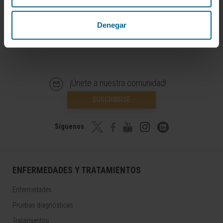
Infografías realizadas con https://BioRender.com
© Clínica Universidad de Navarra 2026
Denegar
¡Únete a nuestra comunidad!
SUSCRIBIRSE
Síguenos
ENFERMEDADES Y TRATAMIENTOS
Enfermedades
Pruebas diagnósticas
Tratamientos