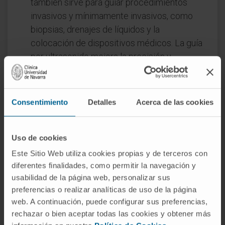
también sirve para guiar procedimientos
invasivos y mínimamente invasivos, como
biopsias, drenajes de líquidos y la
colocación de dispositivos médicos. La guía
por ultrasonido mejora la precisión y
seguridad de estos procedimientos al
proporcionar imágenes en tiempo real de la
anatomía y la ubicación de las agujas o
Consentimiento
Detalles
Acerca de las cookies
instrumentos.
Ultrasonografía Doppler
: La ultrasonografía
Doppler es una variante de la
Uso de cookies
ultrasonografía que evalúa el flujo sanguíneo
Este Sitio Web utiliza cookies propias y de terceros con
en arterias y venas. Es esencial en la
diferentes finalidades, como permitir la navegación y
usabilidad de la página web, personalizar sus
identificación y evaluación de
preferencias o realizar analíticas de uso de la página
enfermedades vasculares, como estenosis,
web. A continuación, puede configurar sus preferencias,
aneurismas y malformaciones
rechazar o bien aceptar todas las cookies y obtener más
arteriovenosas, y en la medición de la