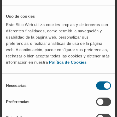
genes de ARNt, aunque muchos son copias
redundantes. Funcionalmente se agrupan en
Uso de cookies
unas 50 familias de isoaceptores, cada una
específica para un aminoácido y un conjunto
Este Sitio Web utiliza cookies propias y de terceros con
diferentes finalidades, como permitir la navegación y
de codones. No es una relación uno a uno:
usabilidad de la página web, personalizar sus
para la leucina, por ejemplo, existen seis
preferencias o realizar analíticas de uso de la página
codones sinónimos y varios ARNt capaces de
web. A continuación, puede configurar sus preferencias,
leerlos.
rechazar o bien aceptar todas las cookies y obtener más
información en nuestra
Política de Cookies
.
¿Es lo mismo ARNt que aminoacil-
ARNt?
No. El ARNt es la molécula sin carga; el
Selección
Necesarias
de
aminoacil-ARNt es el mismo ARNt una vez
consentimiento
que la aminoacil-ARNt sintetasa le ha unido su
aminoácido. Solo en la forma cargada puede
Preferencias
participar en la traducción.