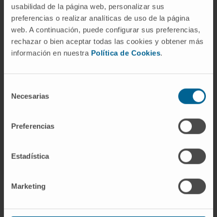
usabilidad de la página web, personalizar sus
preferencias o realizar analíticas de uso de la página
Además, la medición de los niveles de ciertas
web. A continuación, puede configurar sus preferencias,
transaminasas en la sangre, como la ALT y la
rechazar o bien aceptar todas las cookies y obtener más
aspartato aminotransferasa (AST), es una
información en nuestra
Política de Cookies
.
práctica común en medicina para evaluar la
salud del hígado. Los niveles elevados de
estas enzimas pueden indicar daño hepático,
Selección
Necesarias
ya que estas enzimas se liberan al torrente
de
consentimiento
sanguíneo cuando las células hepáticas están
dañadas o mueren.
Preferencias
© Clínica Universidad de Navarra 2023
Estadística
Marketing
La información proporcionada en este Diccionario Médico de la
Clínica Universidad de Navarra tiene como objetivo principal