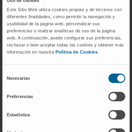
Uso de cookies
Este Sitio Web utiliza cookies propias y de terceros con
diferentes finalidades, como permitir la navegación y
usabilidad de la página web, personalizar sus
La información proporcionada en este Diccionario Médico de la
preferencias o realizar analíticas de uso de la página
Clínica Universidad de Navarra tiene como objetivo principal
web. A continuación, puede configurar sus preferencias,
ofrecer un contexto y entendimiento general sobre términos
rechazar o bien aceptar todas las cookies y obtener más
médicos y no debe ser utilizada como fuente única para tomar
información en nuestra
Política de Cookies
.
decisiones relacionadas con la salud. Esta información es
meramente informativa y no sustituye en ningún caso el consejo,
diagnóstico, tratamiento o recomendaciones de profesionales de
la salud. Siempre es esencial consultar a un médico o especialista
Selección
Necesarias
para tratar cualquier condición o síntoma médico. La Clínica
de
Universidad de Navarra no se responsabiliza por el uso
consentimiento
inapropiado o la interpretación de la información contenida en
Preferencias
este diccionario.
Infografías realizadas con https://BioRender.com
© Clínica Universidad de Navarra 2026
Estadística