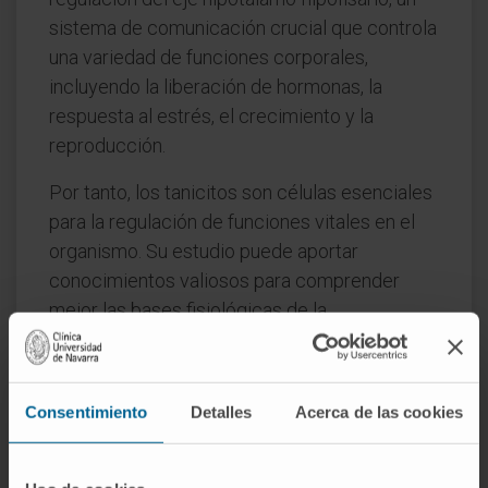
sistema de comunicación crucial que controla
una variedad de funciones corporales,
incluyendo la liberación de hormonas, la
respuesta al estrés, el crecimiento y la
reproducción.
Por tanto, los tanicitos son células esenciales
para la regulación de funciones vitales en el
organismo. Su estudio puede aportar
conocimientos valiosos para comprender
mejor las bases fisiológicas de la
homeostasis corporal y puede contribuir a
desarrollar nuevas estrategias terapéuticas
para tratar enfermedades relacionadas con la
Consentimiento
Detalles
Acerca de las cookies
regulación neuroendocrina.
© Clínica Universidad de Navarra 2023