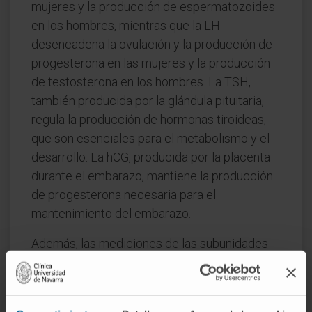
mujeres y la producción de espermatozoides
en los hombres, mientras que la LH
desencadena la ovulación y la producción de
progesterona en las mujeres y la producción
de testosterona en los hombres. La TSH,
también producida por la glándula pituitaria,
regula la producción de hormonas tiroideas,
que son esenciales para el metabolismo y el
desarrollo. La hCG, producida por la placenta
durante el embarazo, mantiene la producción
de progesterona necesaria para el
mantenimiento del embarazo.
Además, las mediciones de las subunidades
alfa y beta pueden utilizarse en el diagnóstico
y seguimiento de diversas condiciones
médicas. Por ejemplo, la medición de la hCG y