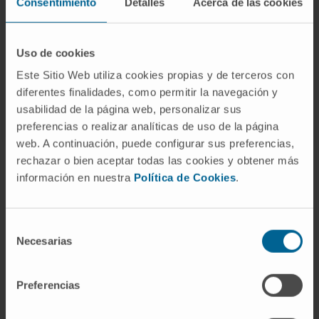
Consentimiento
Detalles
Acerca de las cookies
su subunidad beta libre es una prueba
estándar durante el embarazo y también
puede utilizarse para detectar ciertos tipos de
Uso de cookies
cáncer.
Este Sitio Web utiliza cookies propias y de terceros con
diferentes finalidades, como permitir la navegación y
© Clínica Universidad de Navarra 2023
usabilidad de la página web, personalizar sus
preferencias o realizar analíticas de uso de la página
web. A continuación, puede configurar sus preferencias,
rechazar o bien aceptar todas las cookies y obtener más
La información proporcionada en este Diccionario Médico de la
información en nuestra
Política de Cookies
.
Clínica Universidad de Navarra tiene como objetivo principal
ofrecer un contexto y entendimiento general sobre términos
médicos y no debe ser utilizada como fuente única para tomar
Selección
decisiones relacionadas con la salud. Esta información es
Necesarias
de
meramente informativa y no sustituye en ningún caso el consejo,
consentimiento
diagnóstico, tratamiento o recomendaciones de profesionales de
la salud. Siempre es esencial consultar a un médico o especialista
Preferencias
para tratar cualquier condición o síntoma médico. La Clínica
Universidad de Navarra no se responsabiliza por el uso