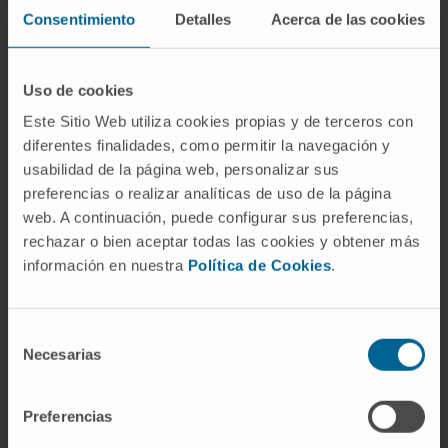
Consentimiento
Detalles
Acerca de las cookies
abordar los síntomas motores.
Los
tratamientos no farmacológicos
, como
Uso de cookies
la fisioterapia y la terapia ocupacional,
también son esenciales para ayudar a los
Este Sitio Web utiliza cookies propias y de terceros con
diferentes finalidades, como permitir la navegación y
pacientes a mantener su independencia y
usabilidad de la página web, personalizar sus
movilidad el mayor tiempo posible. Además, el
preferencias o realizar analíticas de uso de la página
manejo de los síntomas autonómicos, como la
web. A continuación, puede configurar sus preferencias,
disfunción vesical y el estreñimiento, es
rechazar o bien aceptar todas las cookies y obtener más
crucial y requiere un enfoque
información en nuestra
Política de Cookies
.
multidisciplinario.
Además de la medicación y la terapia física,
Selección
los pacientes con síndrome de Shy-Drager
Necesarias
de
pueden beneficiarse de un soporte nutricional
consentimiento
adecuado y de modificaciones en el estilo de
Preferencias
vida, como evitar el levantarse rápidamente y