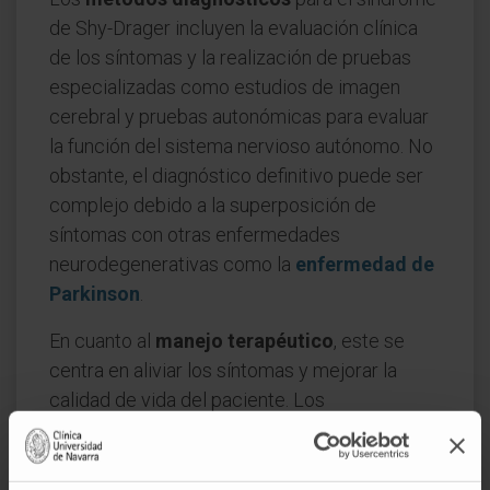
de Shy-Drager incluyen la evaluación clínica
de los síntomas y la realización de pruebas
especializadas como estudios de imagen
cerebral y pruebas autonómicas para evaluar
la función del sistema nervioso autónomo. No
obstante, el diagnóstico definitivo puede ser
complejo debido a la superposición de
síntomas con otras enfermedades
neurodegenerativas como la
enfermedad de
Parkinson
.
En cuanto al
manejo terapéutico
, este se
centra en aliviar los síntomas y mejorar la
calidad de vida del paciente. Los
medicamentos
pueden incluir fludrocortisona
para tratar la hipotensión ortostática y
medicamentos antiparkinsonianos para