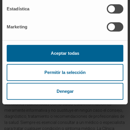
elevar la cabecera de la cama para
Estadística
contrarrestar los efectos de la hipotensión
ortostática. El apoyo psicológico y emocional
Marketing
también es fundamental para los pacientes y
sus familias
© Clínica Universidad de Navarra 2023
Aceptar todas
Permitir la selección
La información proporcionada en este Diccionario Médico de la
Clínica Universidad de Navarra tiene como objetivo principal
Denegar
ofrecer un contexto y entendimiento general sobre términos
médicos y no debe ser utilizada como fuente única para tomar
decisiones relacionadas con la salud. Esta información es
meramente informativa y no sustituye en ningún caso el consejo,
diagnóstico, tratamiento o recomendaciones de profesionales de
la salud. Siempre es esencial consultar a un médico o especialista
para tratar cualquier condición o síntoma médico. La Clínica