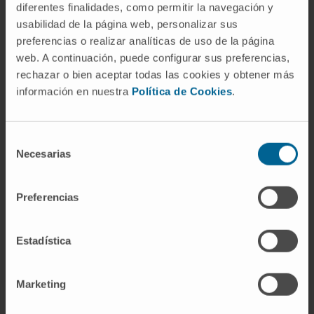
diferentes finalidades, como permitir la navegación y
medicina, como la vacunación, la
usabilidad de la página web, personalizar sus
inmunoterapia del cáncer, el manejo de
preferencias o realizar analíticas de uso de la página
enfermedades autoinmunes y la prevención y
web. A continuación, puede configurar sus preferencias,
tratamiento de infecciones.
rechazar o bien aceptar todas las cookies y obtener más
información en nuestra
Política de Cookies
.
Las vacunas funcionan en gran medida a
través del principio de la selección clonal,
introduciendo un antígeno inofensivo en el
Selección
cuerpo para activar una respuesta
Necesarias
de
inmunológica y generar una población de
consentimiento
células de memoria que puede proteger
Preferencias
contra futuras infecciones.
© Clínica Universidad de Navarra 2023
Estadística
Marketing