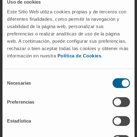
Uso de cookies
medicamentos se formulan con aditivos
radioopacos para monitorear su distribución y
Este Sitio Web utiliza cookies propias y de terceros con
liberación en el cuerpo.
diferentes finalidades, como permitir la navegación y
usabilidad de la página web, personalizar sus
Sin embargo, el uso de materiales
preferencias o realizar analíticas de uso de la página
radioopacos no está exento de desafíos y
web. A continuación, puede configurar sus preferencias,
rechazar o bien aceptar todas las cookies y obtener más
consideraciones de seguridad. Por ejemplo,
información en nuestra
Política de Cookies
.
los agentes de contraste yodados,
comúnmente utilizados en procedimientos de
imagen, pueden causar reacciones adversas
Selección
en algunos pacientes, incluyendo reacciones
Necesarias
de
alérgicas y efectos sobre la función renal. Por
consentimiento
esta razón, la selección y administración de
Preferencias
estos agentes requieren una cuidadosa
consideración de los antecedentes médicos
Estadística
del paciente y una monitorización adecuada.
© Clínica Universidad de Navarra 2023