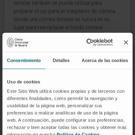
lamelar también se puede utilizar para
preparar el ojo para un trasplante de córnea,
donde una córnea donada se sutura en su
lugar para reemplazar el tejido corneal
dañado.
Cada modalidad de queratectomía tiene su
propio conjunto de posibles complicaciones y
Consentimiento
Detalles
Acerca de las cookies
riesgos. Algunos de los riesgos generales de
la queratectomía incluyen la infección, la
cicatrización corneal y la visión borrosa
Uso de cookies
postoperatoria. Además, algunos pacientes
Este Sitio Web utiliza cookies propias y de terceros con
pueden experimentar una sensación de
diferentes finalidades, como permitir la navegación y
cuerpo extraño en el ojo, sequedad ocular o
usabilidad de la página web, personalizar sus
preferencias o realizar analíticas de uso de la página
sensibilidad a la luz después de la cirugía. Por
web. A continuación, puede configurar sus preferencias,
lo tanto, es importante que los pacientes
rechazar o bien aceptar todas las cookies y obtener más
discutan estos riesgos con su oftalmólogo
información en nuestra
Política de Cookies
.