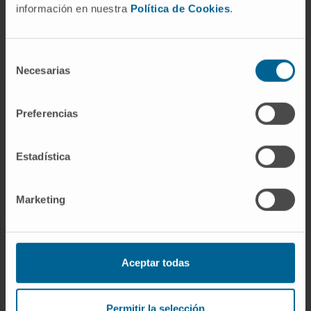
información en nuestra
Política de Cookies
.
Tratamientos
Cuidados en casa
Chequeos y salud
Selección
Necesarias
de
consentimiento
NUESTROS PROFESIONALES
Preferencias
Cancer Center
Conozca a los profesionales
Estadística
Servicios médicos
Trabaje con nosotros
Marketing
INVESTIGACIÓN Y DOCENCIA
Aceptar todas
Ensayos clínicos
Docencia y formación
Permitir la selección