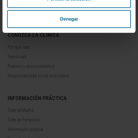
Residentes y Unidades Docentes
Área para profesionales
Denegar
CONOZCA LA CLÍNICA
Por qué venir
Tecnología
Premios y reconocimientos
Responsabilidad social corporativa
INFORMACIÓN PRÁCTICA
Sede de Madrid
Sede de Pamplona
Información práctica