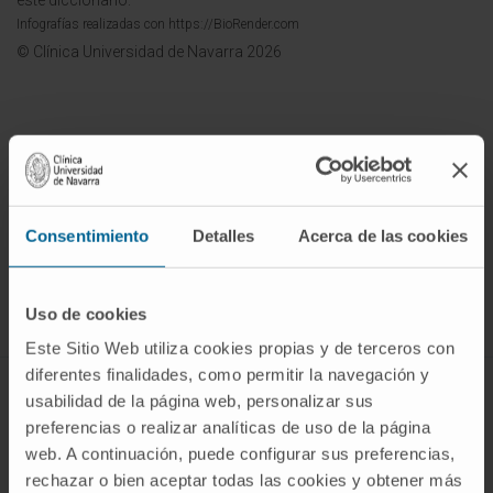
este diccionario.
Infografías realizadas con https://BioRender.com
© Clínica Universidad de Navarra 2026
¡Únete a nuestra comunidad!
Consentimiento
Detalles
Acerca de las cookies
SUSCRIBIRSE
Síguenos
Uso de cookies
Este Sitio Web utiliza cookies propias y de terceros con
diferentes finalidades, como permitir la navegación y
ENFERMEDADES Y TRATAMIENTOS
usabilidad de la página web, personalizar sus
preferencias o realizar analíticas de uso de la página
Enfermedades
web. A continuación, puede configurar sus preferencias,
Pruebas diagnósticas
rechazar o bien aceptar todas las cookies y obtener más