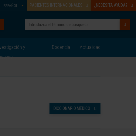
PACIENTES INTERNACIONALES
¿NECESITA AYUDA?
ESPAÑOL
vestigación y
Docencia
Actualidad
nsayos
DICCIONARIO MÉDICO