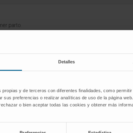
mer parto.
dico de la Clínica Universidad de Navarra tiene como objetivo principal
Detalles
te única para tomar decisiones relacionadas con la salud. Esta informa
recomendaciones de profesionales de la salud. Siempre es esencial consu
versidad de Navarra no se responsabiliza por el uso inapropiado o la in
s propias y de terceros con diferentes finalidades, como permitir
r sus preferencias o realizar analíticas de uso de la página web
 rechazar o bien aceptar todas las cookies y obtener más infor
SCRIBIRSE
Preferencias
Estadística