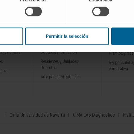
INVESTIGACIÓN Y
CONOZCA L
ALES
DOCENCIA
Por qué venir
Permitir la selección
Ensayos clínicos
Tecnología
rofesionales
Docencia y formación
Premios y rec
os
Residentes y Unidades
Responsabilida
Docentes
corporativa
otros
Área para profesionales
a
Cima Universidad de Navarra
CIMA LAB Diagnostics
Instit