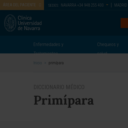
ÁREA DEL PACIENTE
NAVARRA
+34 948 255 400
MADRID
SEDES:
Enfermedades y
Chequeos y
Tratamientos
salud
Inicio
>
primípara
DICCIONARIO MÉDICO
Primípara