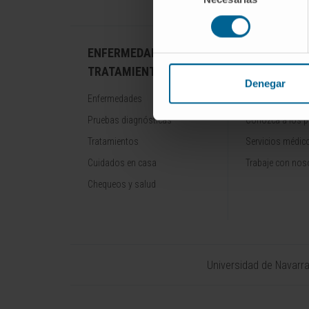
consentimiento
ENFERMEDADES Y
NUESTROS
TRATAMIENTOS
PROFESION
Denegar
Enfermedades
Cancer Center
Pruebas diagnósticas
Conozca a los p
Tratamientos
Servicios médic
Cuidados en casa
Trabaje con nos
Chequeos y salud
Universidad de Navarr