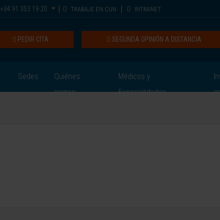
+34 91 353 19 20
TRABAJE EN CUN
INTRANET
PEDIR CITA
SEGUNDA OPINIÓN A DISTANCIA
Sedes
Quiénes
Médicos y
In
somos
Especialidades
e