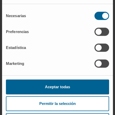
Selección
Necesarias
de
NUESTROS PROFESIONALES
consentimiento
Cancer Center
Preferencias
Conozca a los profesionales
Servicios médicos
Estadística
Trabaje con nosotros
Marketing
INVESTIGACIÓN Y DOCENCIA
Ensayos clínicos
Aceptar todas
Docencia y formación
Residentes y Unidades Docentes
Permitir la selección
Área para profesionales