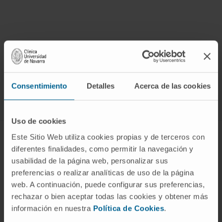
¡Únete a nuestra comunidad!
SUSCRIBIRSE
Consentimiento
Detalles
Acerca de las cookies
Síguenos
Uso de cookies
Este Sitio Web utiliza cookies propias y de terceros con
ENFERMEDADES Y TRATAMIENTOS
diferentes finalidades, como permitir la navegación y
Enfermedades
usabilidad de la página web, personalizar sus
preferencias o realizar analíticas de uso de la página
Pruebas diagnósticas
web. A continuación, puede configurar sus preferencias,
Tratamientos
rechazar o bien aceptar todas las cookies y obtener más
Cuidados en casa
información en nuestra
Política de Cookies
.
Chequeos y salud