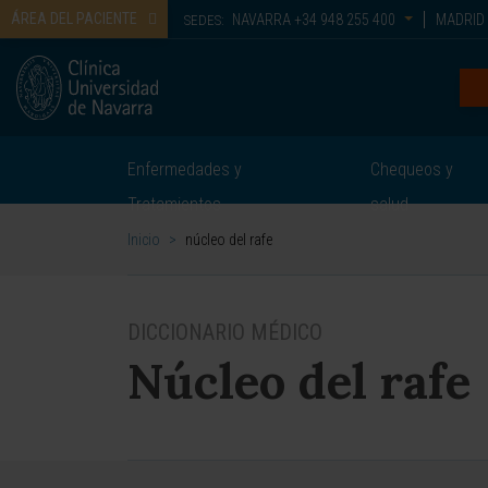
ÁREA DEL PACIENTE
NAVARRA
+34 948 255 400
MADRID
SEDES:
Enfermedades y
Chequeos y
Tratamientos
salud
Inicio
>
núcleo del rafe
DICCIONARIO MÉDICO
Núcleo del rafe