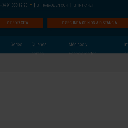
+34 91 353 19 20
TRABAJE EN CUN
INTRANET
PEDIR CITA
SEGUNDA OPINIÓN A DISTANCIA
Sedes
Quiénes
Médicos y
In
somos
Especialidades
e