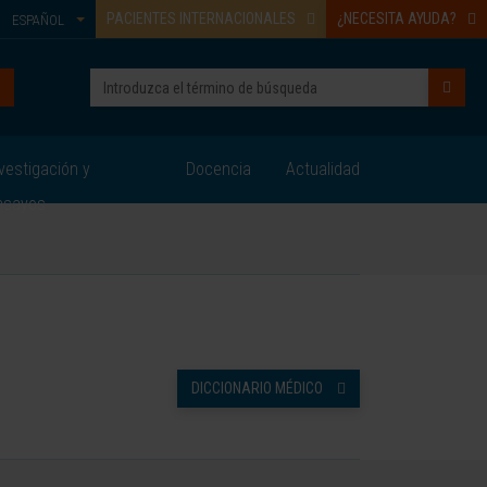
PACIENTES INTERNACIONALES
¿NECESITA AYUDA?
ESPAÑOL
vestigación y
Docencia
Actualidad
nsayos
DICCIONARIO MÉDICO