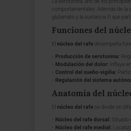
La serotonina, uno de los principal
comportamentales. Además de la se
glutamato y la sustancia P, que par
Funciones del núcle
El
núcleo del rafe
desempeña funcio
Producción de serotonina:
Regul
Modulación del dolor:
Influye e
Control del sueño-vigilia:
Partic
Regulación del sistema autón
Anatomía del núcleo
El
núcleo del rafe
se divide en dif
Núcleo del rafe dorsal:
Situado e
Núcleo del rafe medial:
Localiza