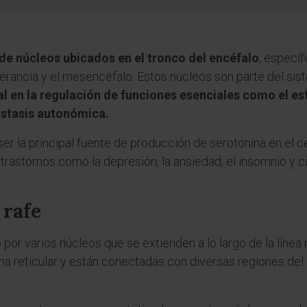
de núcleos ubicados en el tronco del encéfalo
, específ
berancia y el mesencéfalo. Estos núcleos son parte del sis
 en la regulación de funciones esenciales como el est
ostasis autonómica.
ser la principal fuente de producción de serotonina en el c
 trastornos como la depresión, la ansiedad, el insomnio y
 rafe
or varios núcleos que se extienden a lo largo de la línea 
a reticular y están conectadas con diversas regiones del 