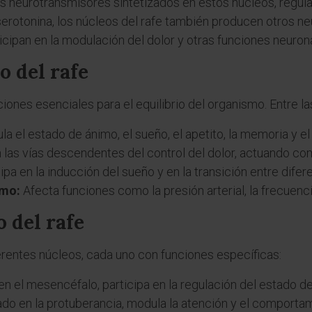
es neurotransmisores sintetizados en estos núcleos, regula
rotonina, los núcleos del rafe también producen otros n
ticipan en la modulación del dolor y otras funciones neuron
o del rafe
nes esenciales para el equilibrio del organismo. Entre l
a el estado de ánimo, el sueño, el apetito, la memoria y el
n las vías descendentes del control del dolor, actuando co
ipa en la inducción del sueño y en la transición entre difere
omo:
Afecta funciones como la presión arterial, la frecuenci
 del rafe
erentes núcleos, cada uno con funciones específicas:
n el mesencéfalo, participa en la regulación del estado de
do en la protuberancia, modula la atención y el comporta