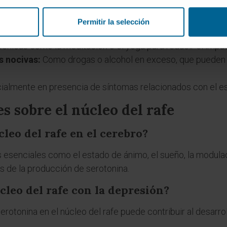
nadas con el
núcleo del rafe
, considere las siguientes pre
Permitir la selección
able:
Mantener una dieta balanceada y realizar ejercicio re
écnicas como la meditación o el yoga para reducir el impac
s nocivas:
Como drogas o alcohol en exceso, que pueden al
almente en presencia de síntomas relacionados con el est
s sobre el núcleo del rafe
leo del rafe en el cerebro?
 esenciales como el estado de ánimo, el sueño, la modulac
s de la producción de serotonina.
cleo del rafe con la depresión?
erotonina en el núcleo del rafe puede contribuir al desarro