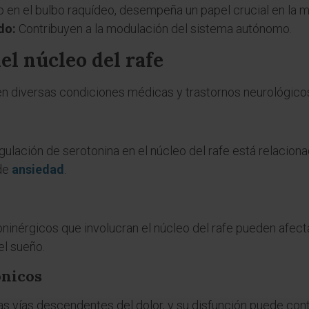
 en el bulbo raquídeo, desempeña un papel crucial en la m
do:
Contribuyen a la modulación del sistema autónomo.
el núcleo del rafe
n diversas condiciones médicas y trastornos neurológico
gulación de serotonina en el núcleo del rafe está relacion
 de
ansiedad
.
oninérgicos que involucran el núcleo del rafe pueden afecta
el sueño.
ónicos
as vías descendentes del dolor, y su disfunción puede con