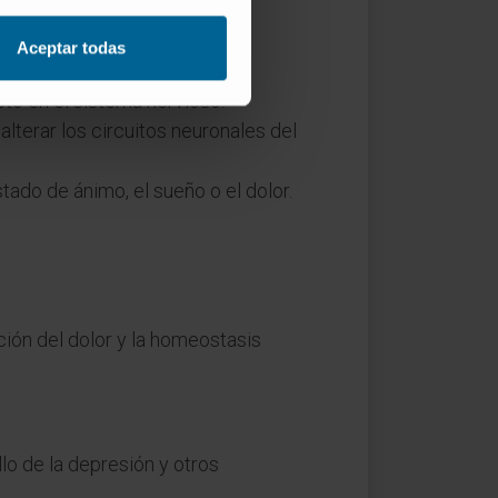
cauciones:
Aceptar todas
gular.
to en el sistema nervioso.
terar los circuitos neuronales del
ado de ánimo, el sueño o el dolor.
ión del dolor y la homeostasis
llo de la depresión y otros