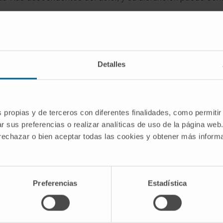
rativos
l Alzheimer muestran afectación de las neuronas serotoni
Detalles
res como la depresión.
édico
ica si se presentan síntomas asociados con alteraciones e
s propias y de terceros con diferentes finalidades, como permitir
r sus preferencias o realizar analíticas de uso de la página web
 rechazar o bien aceptar todas las cookies y obtener más infor
te:
Que puede indicar un trastorno depresivo.
insomnio severo o somnolencia excesiva.
ialmente si afecta la calidad de vida.
Preferencias
Estadística
nales:
Relacionados con trastornos neurodegenerativos.