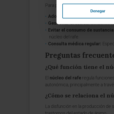
Para prevenir alteraciones relacio
Denegar
Adoptar un estilo de vida salud
Gestionar el estrés:
Utilizando t
Evitar el consumo de sustancia
núcleo del rafe.
Consulta médica regular:
Especi
Preguntas frecuente
¿Qué función tiene el núc
El
núcleo del rafe
regula funciones
autonómica, principalmente a travé
¿Cómo se relaciona el nú
La disfunción en la producción de s
trastornos del estado de ánimo.