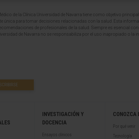
dico de la Clínica Universidad de Navarra tiene como objetivo principal
te única para tomar decisiones relacionadas con la salud. Esta informa
recomendaciones de profesionales de la salud. Siempre es esencial consu
versidad de Navarra no se responsabiliza por el uso inapropiado o la in
SCRIBIRSE
INVESTIGACIÓN Y
CONOZCA L
ALES
DOCENCIA
Por qué venir
Ensayos clínicos
Tecnología