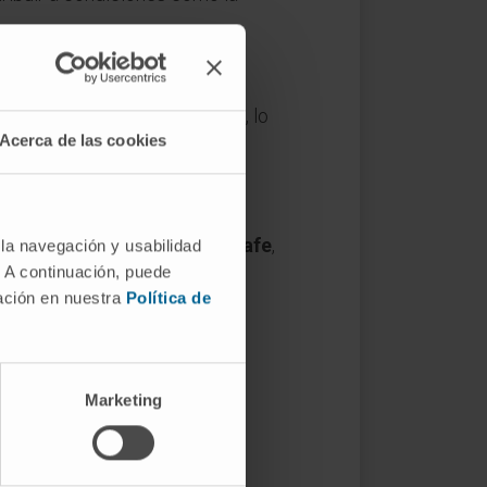
nérgicas del núcleo del rafe, lo
Acerca de las cookies
n la función del
núcleo del rafe
,
 la navegación y usabilidad
. A continuación, puede
mación en nuestra
Política de
Marketing