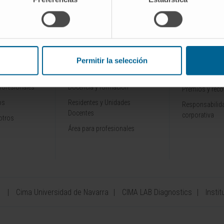
INVESTIGACIÓN Y
CONOZCA L
ALES
DOCENCIA
Por qué venir
Permitir la selección
Ensayos clínicos
Tecnología
rofesionales
Docencia y formación
Premios y rec
os
Residentes y Unidades
Responsabilida
Docentes
corporativa
otros
Área para profesionales
a
Cima Universidad de Navarra
CIMA LAB Diagnostics
Instit