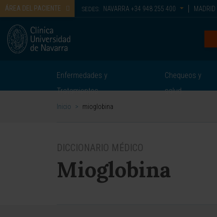
ÁREA DEL PACIENTE
NAVARRA
+34 948 255 400
MADRID
SEDES:
Enfermedades y
Chequeos y
Tratamientos
salud
Inicio
>
mioglobina
DICCIONARIO MÉDICO
Mioglobina