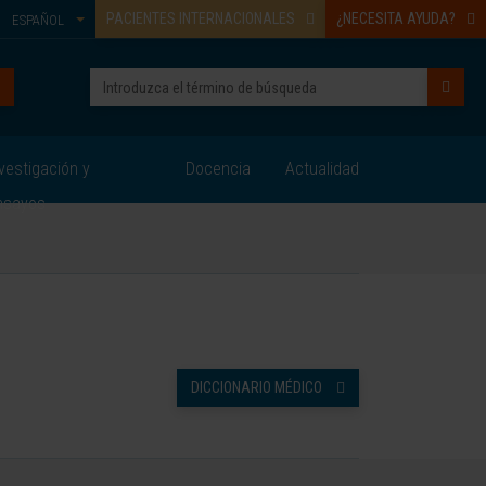
PACIENTES INTERNACIONALES
¿NECESITA AYUDA?
ESPAÑOL
vestigación y
Docencia
Actualidad
nsayos
DICCIONARIO MÉDICO