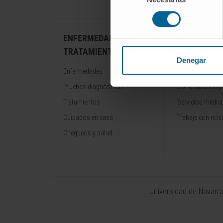
consentimiento
ENFERMEDADES Y
NUESTROS
TRATAMIENTOS
PROFESION
Denegar
Enfermedades
Cancer Center
Pruebas diagnósticas
Conozca a los p
Tratamientos
Servicios médic
Cuidados en casa
Trabaje con nos
Chequeos y salud
Universidad de Navarr