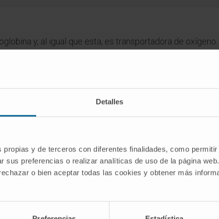
oglobina y, al igual que esta, es transportadora de oxígeno.
dico de la Clínica Universidad de Navarra tiene como objetivo principal
Detalles
te única para tomar decisiones relacionadas con la salud. Esta informa
recomendaciones de profesionales de la salud. Siempre es esencial consu
versidad de Navarra no se responsabiliza por el uso inapropiado o la in
s propias y de terceros con diferentes finalidades, como permitir
r sus preferencias o realizar analíticas de uso de la página web
 rechazar o bien aceptar todas las cookies y obtener más infor
SCRIBIRSE
Preferencias
Estadística