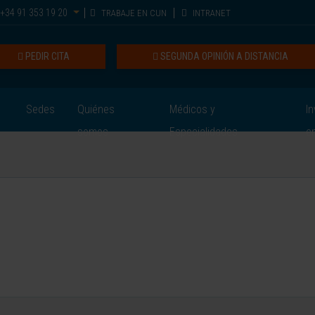
+34 91 353 19 20
TRABAJE EN CUN
INTRANET
PEDIR CITA
SEGUNDA OPINIÓN A DISTANCIA
Sedes
Quiénes
Médicos y
In
somos
Especialidades
e