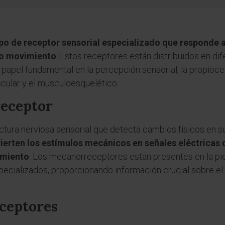
ipo de receptor sensorial especializado que responde
o o movimiento
. Estos receptores están distribuidos en dif
pel fundamental en la percepción sensorial, la propioce
cular y el musculoesquelético.
eceptor
ctura nerviosa sensorial que detecta cambios físicos en 
ierten los estímulos mecánicos en señales eléctricas 
amiento
. Los mecanorreceptores están presentes en la piel
pecializados, proporcionando información crucial sobre el 
ceptores