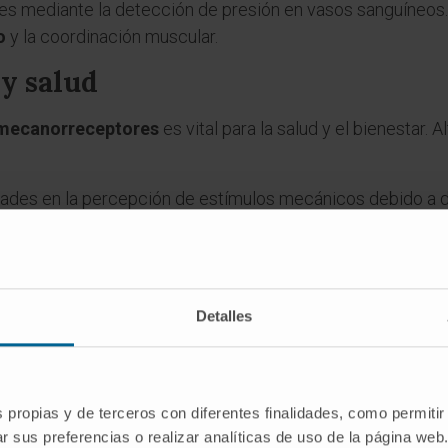
es mediante la detección de presión en vasos sanguíneos.
o
y la coordinación muscular.
y salud
mecanorreceptores
es vital para la salud y el bienestar.
tades en la percepción de estímulos mecánicos debido a d
onados con fallos en los mecanorreceptores articulares y
lidad exagerada a estímulos mecánicos.
édico
Detalles
ica si se presentan síntomas como:
 presión.
 hormigueo sin causa aparente.
s propias y de terceros con diferentes finalidades, como permitir
r sus preferencias o realizar analíticas de uso de la página web
nación motora.