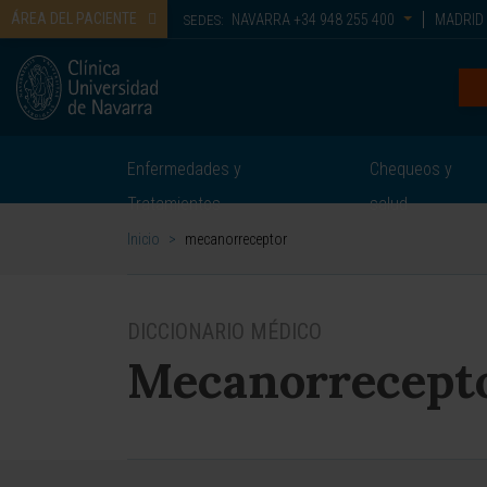
ÁREA DEL PACIENTE
NAVARRA
+34 948 255 400
MADRID
SEDES:
Enfermedades y
Chequeos y
Tratamientos
salud
Inicio
>
mecanorreceptor
DICCIONARIO MÉDICO
Mecanorrecept