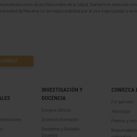
recomendaciones de profesionales de la salud. Siempre es esencial consu
versidad de Navarra no se responsabiliza por el uso inapropiado o la in
SCRIBIRSE
INVESTIGACIÓN Y
CONOZCA L
ALES
DOCENCIA
Por qué venir
Ensayos clínicos
Tecnología
rofesionales
Docencia y formación
Premios y rec
os
Residentes y Unidades
Responsabilida
Docentes
corporativa