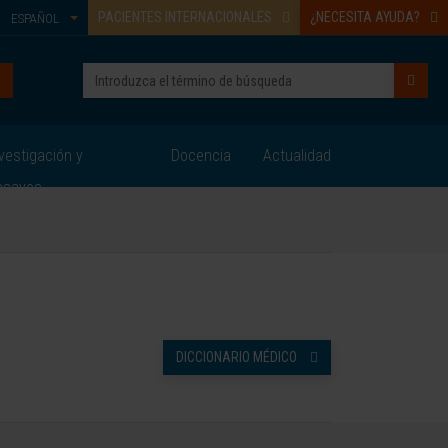
PACIENTES INTERNACIONALES
¿NECESITA AYUDA?
ESPAÑOL
vestigación y
Docencia
Actualidad
nsayos
DICCIONARIO MÉDICO