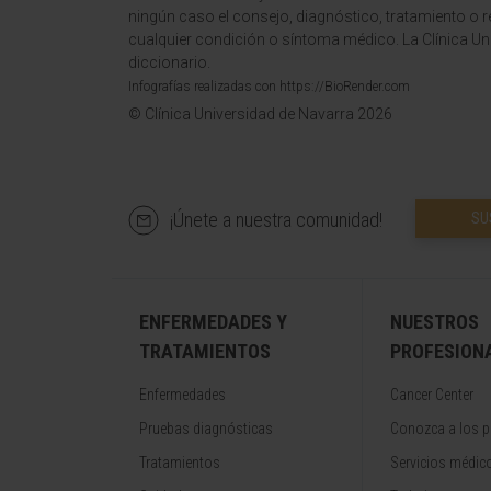
ningún caso el consejo, diagnóstico, tratamiento o 
cualquier condición o síntoma médico. La Clínica Uni
diccionario.
Infografías realizadas con https://BioRender.com
© Clínica Universidad de Navarra 2026
¡Únete a nuestra comunidad!
SU
ENFERMEDADES Y
NUESTROS
TRATAMIENTOS
PROFESION
Enfermedades
Cancer Center
Pruebas diagnósticas
Conozca a los p
Tratamientos
Servicios médic