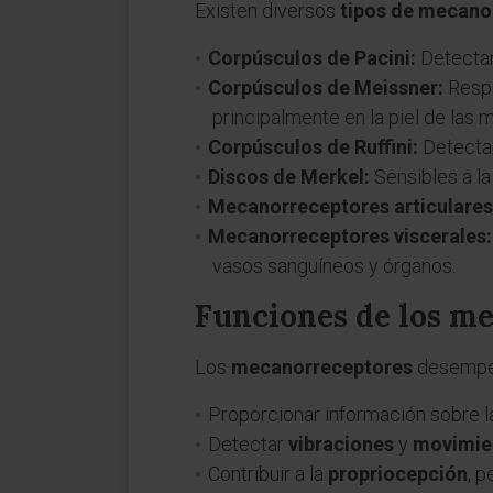
Existen diversos
tipos de mecano
Corpúsculos de Pacini:
Detectan 
Corpúsculos de Meissner:
Respo
principalmente en la piel de las m
Corpúsculos de Ruffini:
Detectan
Discos de Merkel:
Sensibles a la
Mecanorreceptores articulares
Mecanorreceptores viscerales:
vasos sanguíneos y órganos.
Funciones de los m
Los
mecanorreceptores
desempeñ
Proporcionar información sobre 
Detectar
vibraciones
y
movimie
Contribuir a la
propriocepción
, 