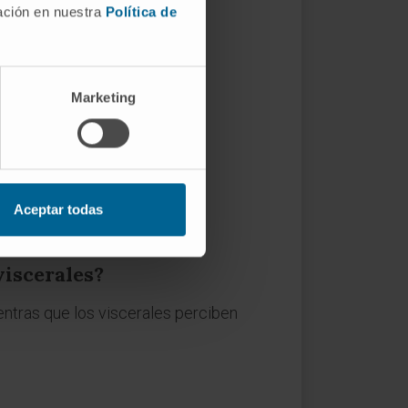
mación en nuestra
Política de
receptores
Marketing
Aceptar todas
viscerales?
ntras que los viscerales perciben