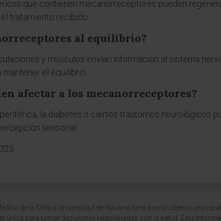
iféricos que contienen mecanorreceptores pueden regenera
el tratamiento recibido.
orreceptores al equilibrio?
ulaciones y músculos envían información al sistema nervio
mantener el equilibrio.
n afectar a los mecanorreceptores?
iférica, la diabetes o ciertos trastornos neurológicos pu
ercepción sensorial.
2023
dico de la Clínica Universidad de Navarra tiene como objetivo principal
te única para tomar decisiones relacionadas con la salud. Esta informa