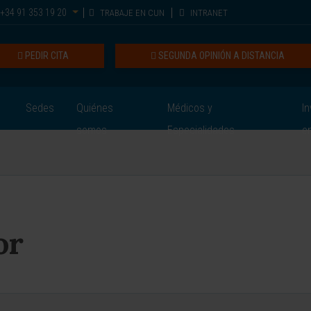
+34 91 353 19 20
TRABAJE EN CUN
INTRANET
PEDIR CITA
SEGUNDA OPINIÓN A DISTANCIA
Sedes
Quiénes
Médicos y
In
somos
Especialidades
e
or