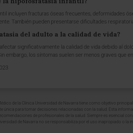
 la hipofosfatasia infantil?
antil incluyen fracturas óseas frecuentes, deformidades ós
nte. También pueden presentarse dificultades respirator
tasia del adulto a la calidad de vida?
afectar significativamente la calidad de vida debido al dol
in embargo, los síntomas suelen ser menos graves que en l
2023
dico de la Clínica Universidad de Navarra tiene como objetivo principal
te única para tomar decisiones relacionadas con la salud. Esta informa
recomendaciones de profesionales de la salud. Siempre es esencial consu
versidad de Navarra no se responsabiliza por el uso inapropiado o la in