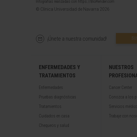
Infografías realizadas con https://BioRender.com
© Clínica Universidad de Navarra 2026
¡Únete a nuestra comunidad!
SU
ENFERMEDADES Y
NUESTROS
TRATAMIENTOS
PROFESION
Enfermedades
Cancer Center
Pruebas diagnósticas
Conozca a los p
Tratamientos
Servicios médic
Cuidados en casa
Trabaje con nos
Chequeos y salud