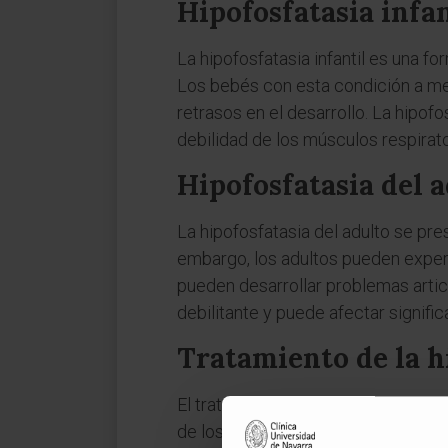
Hipofosfatasia infan
La hipofosfatasia infantil es una f
Los bebés con esta condición a men
retrasos en el desarrollo. La hipof
debilidad de los músculos respirat
Hipofosfatasia del 
La hipofosfatasia del adulto se pre
embargo, los adultos pueden exper
pueden desarrollar problemas arti
debilitante y puede afectar signific
Tratamiento de la h
El tratamiento de la hipofosfatasi
de los enfoques más efectivos es 