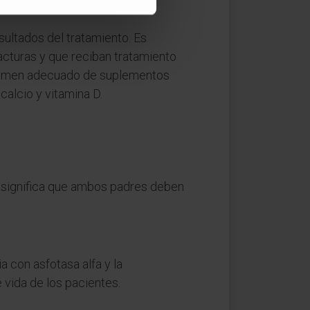
sultados del tratamiento. Es
acturas y que reciban tratamiento
égimen adecuado de suplementos
calcio y vitamina D.
to significa que ambos padres deben
a con asfotasa alfa y la
 vida de los pacientes.