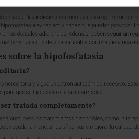
dados
ben seguir las indicaciones médicas para optimizar los re
hipofosfatasia eviten actividades que puedan provocar fr
oblemas dentales adicionales. Además, deben seguir un r
 mantener un estilo de vida saludable con una dieta rica en 
s sobre la hipofosfatasia
editaria?
 es hereditaria y sigue un patrón autosómico recesivo. Es
o para que su hijo desarrolle la enfermedad.
a ser tratada completamente?
iene cura, pero los tratamientos disponibles, como la terapi
den ayudar a manejar los síntomas y mejorar la calidad de