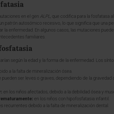
fatasia
mutaciones en el gen
ALPL
, que codifica para la fosfatasa 
un patrón autosómico recesivo, lo que significa que una 
ar la enfermedad. En algunos casos, las mutaciones pueden
ntecedentes familiares.
fosfatasia
varían según la edad y la forma de la enfermedad. Los sín
ido a la falta de mineralización ósea.
 pueden ser leves o graves, dependiendo de la gravedad de
r:
en los niños afectados, debido a la debilidad ósea y musc
prematuramente:
en los niños con hipofosfatasia infantil.
 recurrentes debido a la falta de mineralización dental.