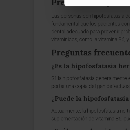
Precauciones y cui
Las personas con hipofosfatasia de
fundamental que los pacientes con 
dental adecuado para prevenir pr
vitamínicos, como la vitamina B6, y
Preguntas frecuente
¿Es la hipofosfatasia her
Sí, la hipofosfatasia generalmente
portar una copia del gen defectuos
¿Puede la hipofosfatasi
Actualmente, la hipofosfatasia no t
suplementación de vitamina B6, pue