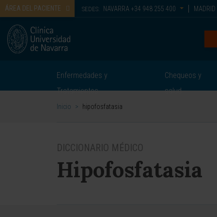
ÁREA DEL PACIENTE
NAVARRA
+34 948 255 400
MADRID
SEDES:
Enfermedades y
Chequeos y
Tratamientos
salud
Inicio
>
hipofosfatasia
DICCIONARIO MÉDICO
Hipofosfatasia