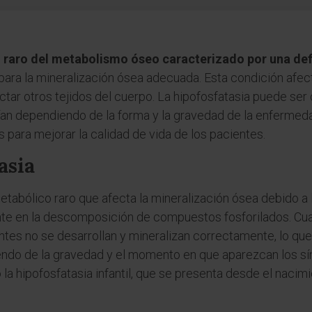
 raro del metabolismo óseo caracterizado por una def
l para la mineralización ósea adecuada. Esta condición afe
tar otros tejidos del cuerpo. La hipofosfatasia puede ser
rían dependiendo de la forma y la gravedad de la enfermed
 para mejorar la calidad de vida de los pacientes.
asia
etabólico raro que afecta la mineralización ósea debido a l
ante en la descomposición de compuestos fosforilados. Cu
ntes no se desarrollan y mineralizan correctamente, lo que
endo de la gravedad y el momento en que aparezcan los s
la hipofosfatasia infantil, que se presenta desde el nacimie