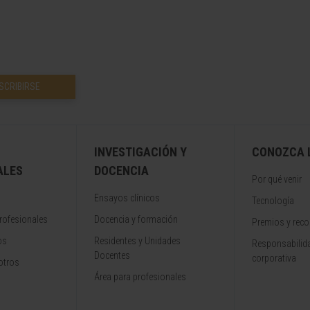
SCRIBIRSE
INVESTIGACIÓN Y
CONOZCA L
ALES
DOCENCIA
Por qué venir
Ensayos clínicos
Tecnología
rofesionales
Docencia y formación
Premios y rec
os
Residentes y Unidades
Responsabilida
Docentes
corporativa
otros
Área para profesionales