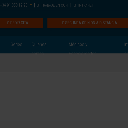
+34 91 353 19 20
TRABAJE EN CUN
INTRANET
PEDIR CITA
SEGUNDA OPINIÓN A DISTANCIA
Sedes
Quiénes
Médicos y
In
somos
Especialidades
e