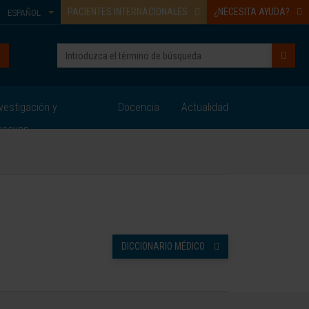
PACIENTES INTERNACIONALES
¿NECESITA AYUDA?
ESPAÑOL
vestigación y
Docencia
Actualidad
nsayos
DICCIONARIO MÉDICO