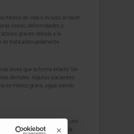
os meses de vida o incluso al nacer.
turas óseas, deformidades y
ratorios graves debido a la
no se trata adecuadamente.
s leves que la forma infantil. Sin
emas dentales. Algunos pacientes
rma es menos grave, sigue siendo
dad del paciente. Actualmente, uno
de la fosfatasa alcalina humana.