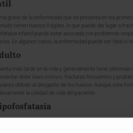
til
orma grave de la enfermedad que se presenta en los primer
udo tienen huesos frágiles, lo que puede dar lugar a frac
osfatasia infantil puede estar asociada con problemas respi
orios. En algunos casos, la enfermedad puede ser fatal si 
adulto
senta más tarde en la vida y generalmente tiene síntomas má
imentar dolor óseo crónico, fracturas frecuentes y probl
culares debido al desgaste de los huesos. Aunque esta fo
ativamente la calidad de vida del paciente.
ipofosfatasia
a varía dependiendo de la gravedad de la enfermedad y la e
el tratamiento con
asfotasa alfa
, una forma recombinante 