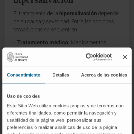
El tratamiento de la
hipersalivación
depende
de su causa y severidad. Entre las opciones
terapéuticas se encuentran:
Tratamiento médico:
Medicamentos
como anticolinérgicos para reducir la
producción de saliva.
Terapia conductual:
Entrenamiento para
mejorar el manejo de la saliva.
Consentimiento
Detalles
Acerca de las cookies
Intervenciones quirúrgicas:
En casos
graves, se puede considerar la cirugía para
Uso de cookies
modificar las glándulas salivales.
Este Sitio Web utiliza cookies propias y de terceros con
Cuándo acudir al médico
diferentes finalidades, como permitir la navegación y
usabilidad de la página web, personalizar sus
Es importante consultar a un médico si la
preferencias o realizar analíticas de uso de la página
hipersalivación
: