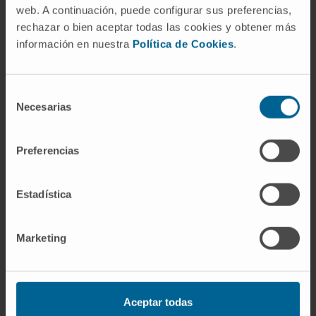
web. A continuación, puede configurar sus preferencias,
Cuándo acudir al médico
rechazar o bien aceptar todas las cookies y obtener más
información en nuestra
Política de Cookies
.
Aunque los
heterodímeros
son estructuras
moleculares, las alteraciones asociadas
pueden manifestarse en condiciones clínicas
Selección
Necesarias
que requieren atención médica. Es importante
de
buscar asesoramiento médico en los
consentimiento
siguientes casos:
Preferencias
Síntomas persistentes relacionados con
Estadística
enfermedades autoinmunes o inflamatorias.
Antecedentes familiares de enfermedades
genéticas relacionadas con disfunción
Marketing
molecular.
Diagnóstico de enfermedades complejas,
como cáncer, que puedan estar asociadas
Aceptar todas
con disfunciones en heterodímeros.