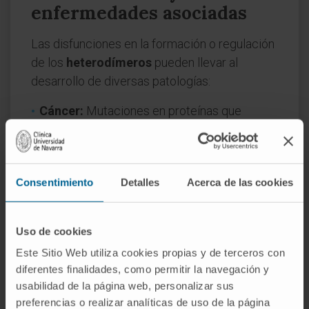
enfermedades asociadas
Las disfunciones en la formación o regulación
de los
heterodímeros
pueden llevar al
desarrollo de diversas patologías:
Cáncer:
Mutaciones en proteínas que
forman heterodímeros pueden activar vías
oncogénicas.
Enfermedades autoinmunes:
Alteraciones
Consentimiento
Detalles
Acerca de las cookies
en heterodímeros del sistema inmune
pueden desencadenar respuestas
inmunitarias aberrantes.
Uso de cookies
Trastornos metabólicos:
La disfunción de
Este Sitio Web utiliza cookies propias y de terceros con
heterodímeros implicados en el
diferentes finalidades, como permitir la navegación y
metabolismo puede contribuir a
usabilidad de la página web, personalizar sus
enfermedades como la diabetes.
preferencias o realizar analíticas de uso de la página