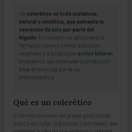
Un
colerético es toda sustancia,
natural o sintética, que aumenta la
secreción de
bilis
por parte del
hígado
. El concepto se aplica tanto a
fármacos como a ciertos extractos
vegetales y a los propios
ácidos biliares
endógenos, que estimulan la producción
biliar al recircular por la vía
enterohepática.
Qué es un colerético
El término proviene del griego χολή (cholé,
'bilis') y del sufijo -(ε)ρετικός (-(e)retikós), que
transmite la idea de 'que estimula o impulsa'.