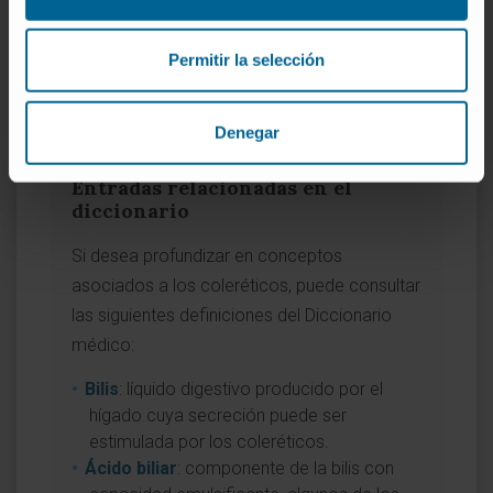
Manual MSD (versión para
profesionales).
Colelitiasis
.
Permitir la selección
MedlinePlus.
Ursodiol
.
MedlinePlus.
Colestasis
.
Denegar
Entradas relacionadas en el
diccionario
Si desea profundizar en conceptos
asociados a los coleréticos, puede consultar
las siguientes definiciones del Diccionario
médico:
Bilis
: líquido digestivo producido por el
hígado cuya secreción puede ser
estimulada por los coleréticos.
Ácido biliar
: componente de la bilis con