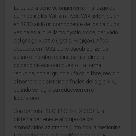
La palabra tiene su origen en un hallazgo del
químico inglés William Hyde Wollaston, quien
en 1810 aisló un componente de los cálculos
vesicales al que llamó cystic oxide, derivado
del griego κύστις (kýstis, «vejiga»). Años
después, en 1832, Jöns Jacob Berzelius
acuñó el nombre cistina para el dímero
oxidado de ese compuesto. La forma
reducida, con el grupo sulfhidrilo libre, recibió
el nombre de cisteína a finales del siglo XIX,
cuando se logró su reducción en el
laboratorio.
Con fórmula HS-CH2-CHNH2-COOH, la
cisteína pertenece al grupo de los
aminoácidos azufrados junto con la metionina.
Los codones que la codifican en el ARN