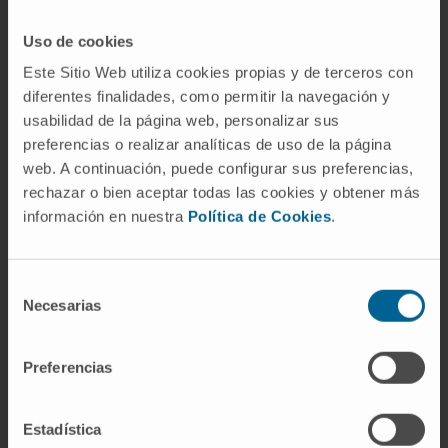
cistina es el dímero: dos moléculas de
Uso de cookies
cisteína unidas por un puente disulfuro. En la
Este Sitio Web utiliza cookies propias y de terceros con
cistinuria
, por ejemplo, lo que se acumula y
diferentes finalidades, como permitir la navegación y
precipita en la orina formando cálculos
usabilidad de la página web, personalizar sus
renales es cistina, no cisteína. La
cistinosis
,
preferencias o realizar analíticas de uso de la página
en cambio, es una enfermedad lisosomal en la
web. A continuación, puede configurar sus preferencias,
que la cistina se deposita en el interior de las
rechazar o bien aceptar todas las cookies y obtener más
células por un defecto en su transportador.
información en nuestra
Política de Cookies
.
Preguntas frecuentes
Selección
¿De dónde viene el nombre
Necesarias
de
cisteína?
consentimiento
Del griego κύστις (kýstis, «vejiga»). El
Preferencias
compuesto original, la cistina, fue aislado de
cálculos vesicales en 1810 por Wollaston. La
Estadística