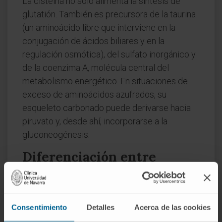
La cisteína no solo alimenta la síntesis de
glutatión. También es precursora de la taurina
(un aminoácido libre que interviene en la
conjugación de ácidos biliares y en la
regulación osmótica), del sulfato inorgánico y
de la coenzima A, molécula central del
metabolismo energético. En situaciones de
exceso de aminoácidos azufrados, su
esqueleto carbonado puede derivarse hacia
piruvato y, desde ahí, incorporarse a la
gluconeogénesis.
Diferenciación entre
cisteína y cistina
La confusión entre cisteína y cistina es
frecuente. La cisteína es la forma
Consentimiento
Detalles
Acerca de las cookies
monomérica, con el grupo sulfhidrilo libre. La