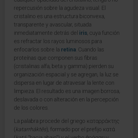
repercusión sobre la agudeza visual. El
cristalino es una estructura biconvexa,
transparente y avascular, situada
inmediatamente detrás del
iris
, cuya función
es refractar los rayos luminosos para
enfocarlos sobre la
retina
. Cuando las
proteínas que componen sus fibras
(cristalinas alfa, beta y gamma) pierden su
organización espacial y se agregan, la luz se
dispersa en lugar de atravesar la lente con
limpieza. El resultado es una imagen borrosa,
deslavada o con alteración en la percepción
de los colores.
La palabra procede del griego καταρράκτης
(
katarrháktēs
), formado por el prefijo κατά
(
katá
, "hacia abajo") y el verbo ἀράσσειν