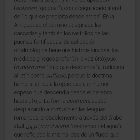
(
arássein
, "golpear"), con el significado literal
de "lo que se precipita desde arriba". En la
Antigüedad el término designaba las
cascadas y también los rastrillos de las
puertas fortificadas. Su aplicación
oftalmológica tiene una historia sinuosa: los
médicos griegos preferían la voz ὑπόχυμα
(
hypókhyma
, "flujo que desciende"), traducida
al latín como
suffusio
, porque la doctrina
humoral atribuía la opacidad a un humor
espeso que descendía desde el cerebro
hasta el ojo. La forma
cataracta
acabó
desplazando a
suffusio
en las lenguas
romances, probablemente a través del árabe
نزول الماء (
nuzul al-ma
, "descenso del agua"),
que reflejaba la misma idea de un fluido que