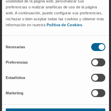
que significaba "descenso del agua". La idea
usabilidad de la página web, personalizar sus
preferencias o realizar analíticas de uso de la página
de fondo era la misma: un humor que caía
web. A continuación, puede configurar sus preferencias,
desde la cabeza y oscurecía la visión. El
rechazar o bien aceptar todas las cookies y obtener más
español la documenta ya en 1250.
información en nuestra
Política de Cookies
.
¿Es lo mismo una catarata nuclear
que una cortical?
Selección
Necesarias
No. Se diferencian en la zona del cristalino
de
consentimiento
que afectan y en cómo repercuten sobre la
visión. La nuclear compromete el centro de la
Preferencias
lente, progresa despacio y tiende a producir
un viraje miópico que, paradójicamente,
Estadística
mejora temporalmente la visión cercana. La
cortical afecta las fibras periféricas y su
Marketing
impacto sobre la agudeza visual depende de
hasta dónde avancen las opacidades hacia el
eje óptico.