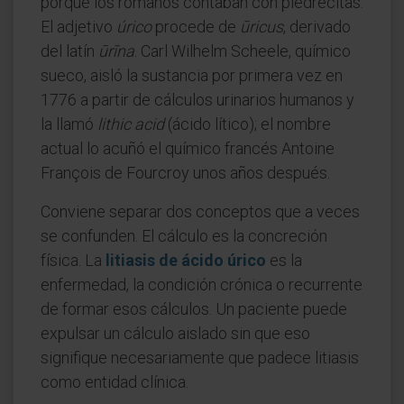
porque los romanos contaban con piedrecitas.
El adjetivo
úrico
procede de
ūricus
, derivado
del latín
ūrīna
. Carl Wilhelm Scheele, químico
sueco, aisló la sustancia por primera vez en
1776 a partir de cálculos urinarios humanos y
la llamó
lithic acid
(ácido lítico); el nombre
actual lo acuñó el químico francés Antoine
François de Fourcroy unos años después.
Conviene separar dos conceptos que a veces
se confunden. El cálculo es la concreción
física. La
litiasis de ácido úrico
es la
enfermedad, la condición crónica o recurrente
de formar esos cálculos. Un paciente puede
expulsar un cálculo aislado sin que eso
signifique necesariamente que padece litiasis
como entidad clínica.