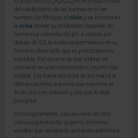
El ácido úrico (C₅H₄N₄O₃) es el producto final
del catabolismo de las purinas en el ser
humano. Se filtra por el
riñón
y se excreta en
la
orina
, donde su solubilidad depende de
forma muy estrecha del pH: a valores por
debajo de 5,5, la molécula permanece en su
forma no disociada, que es prácticamente
insoluble. Por encima de ese umbral, se
convierte en urato monosódico, mucho más
soluble. Esa franja estrecha de pH marca la
diferencia entre una orina que mantiene el
ácido úrico en solución y una que lo deja
precipitar.
Etimológicamente,
cálculo
viene del latín
calculus
(piedrecilla, guijarro), el mismo
vocablo que designa la operación aritmética