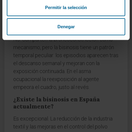
nomenclatura médica internacional.
Permitir la selección
¿Es lo mismo bisinosis que asma
ocupacional?
Denegar
No. Comparten la broncoconstricción como
mecanismo, pero la bisinosis tiene un patrón
temporal peculiar: los episodios aparecen tras
el descanso semanal y mejoran con la
exposición continuada. En el asma
ocupacional la reexposición al agente
empeora el cuadro, justo al revés.
¿Existe la bisinosis en España
actualmente?
Es excepcional. La reducción de la industria
textil y las mejoras en el control del polvo