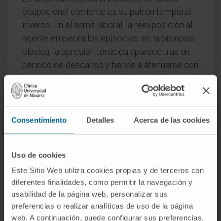
ocupacional corriente es su patrón temporal
inverso. En el asma laboral, la reexposición al
agente empeora los episodios; en la bisinosis
clásica, la opresión torácica aparece tras un
periodo de descanso y tiende a atenuarse con
la exposición continuada a lo largo de la
semana. Este fenómeno, conocido
coloquialmente como "fiebre del lunes" o
Monday fever
, fue precisamente lo que
Consentimiento
Detalles
Acerca de las cookies
permitió identificar la bisinosis como entidad
diferenciada.
Uso de cookies
La distinción con otras neumoconiosis radica
Este Sitio Web utiliza cookies propias y de terceros con
en el tipo de partícula inhalada. La silicosis se
diferentes finalidades, como permitir la navegación y
debe a polvo inorgánico de sílice cristalina y
usabilidad de la página web, personalizar sus
produce una fibrosis nodular progresiva. La
preferencias o realizar analíticas de uso de la página
web. A continuación, puede configurar sus preferencias,
asbestosis implica fibras minerales de