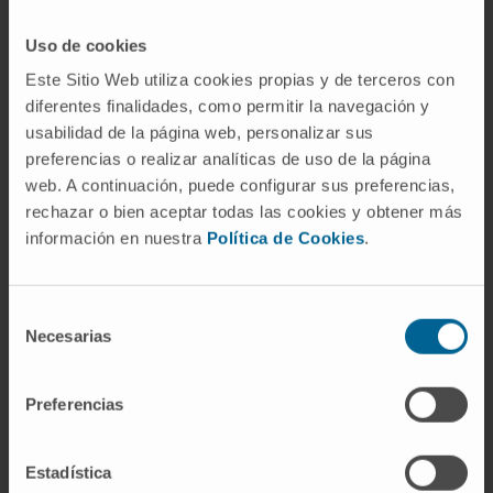
compatibilidad se dispensa la unidad.
Uso de cookies
Preguntas frecuentes
Este Sitio Web utiliza cookies propias y de terceros con
diferentes finalidades, como permitir la navegación y
¿Por qué se llama "banco" de
usabilidad de la página web, personalizar sus
sangre?
preferencias o realizar analíticas de uso de la página
El nombre procede del inglés
blood bank
y
web. A continuación, puede configurar sus preferencias,
fue acuñado en 1937 por Bernard Fantus en
rechazar o bien aceptar todas las cookies y obtener más
información en nuestra
Política de Cookies
.
Chicago. Fantus eligió deliberadamente la
analogía con un banco financiero: los donantes
depositan y los pacientes retiran según sus
Selección
necesidades. La metáfora resultó tan intuitiva
Necesarias
de
que se adoptó en casi todos los idiomas sin
consentimiento
modificación.
Preferencias
¿Es lo mismo un banco de sangre
que un centro de transfusión?
Estadística