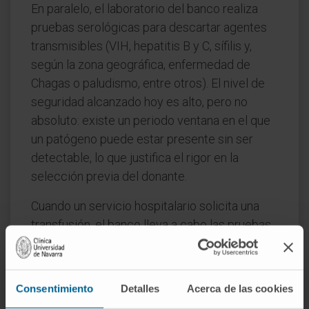
En paralelo, el laboratorio del banco realiza
pruebas serológicas para descartar agentes
transmisibles (VIH, hepatitis B y C, sífilis y,
según la zona geográfica, enfermedad de
Chagas o paludismo, entre otros). El nivel de
seguridad alcanzado hoy es alto, pero no
absoluto: existe un periodo ventana en el que
un patógeno puede estar presente sin ser
detectable, lo que justifica el rigor en la
selección previa del donante.
Cuando un servicio hospitalario solicita una
transfusión, el banco lleva a cabo las pruebas
de compatibilidad cruzada, que enfrentan el
suero del receptor con los hematíes del
donante para verificar la ausencia de reacción
Consentimiento
Detalles
Acerca de las cookies
inmunológica. Solo tras confirmar la