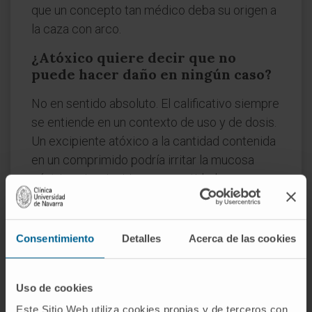
que un concepto tan médico deba su origen a
la caza con arco.
¿Atóxico quiere decir que no
puede hacer daño en ningún caso?
No en sentido absoluto. El calificativo siempre
se entiende en un contexto de uso y de dosis.
Un excipiente atóxico a la cantidad contenida
en un comprimido podría irritar la mucosa
gástrica si se ingiriese en cantidades muy
superiores a las previstas.
¿Es lo mismo atóxico que inocuo?
Consentimiento
Detalles
Acerca de las cookies
Son términos próximos pero no idénticos.
Inocuo (del latín
innocuus
, "que no daña") tiene
Uso de cookies
un alcance más amplio: algo inocuo no solo
Este Sitio Web utiliza cookies propias y de terceros con
carece de toxicidad química, sino que