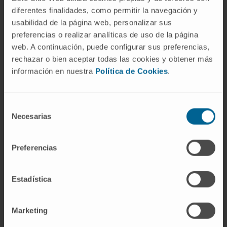
diferentes finalidades, como permitir la navegación y
tampoco produce daño mecánico, térmico ni
usabilidad de la página web, personalizar sus
de ningún otro tipo. Atóxico se ciñe
preferencias o realizar analíticas de uso de la página
estrictamente a la ausencia de toxicidad.
web. A continuación, puede configurar sus preferencias,
rechazar o bien aceptar todas las cookies y obtener más
Referencias
información en nuestra
Política de Cookies
.
Real Academia Española.
Atóxico.
Diccionario de la lengua española
.
Selección
MedlinePlus (Biblioteca Nacional de
Necesarias
de
Medicina de EE. UU.).
Intoxicación y
consentimiento
envenenamiento
.
Preferencias
Manual MSD (versión para
profesionales).
Principios generales del
Estadística
envenenamiento
.
MedlinePlus (Biblioteca Nacional de
Medicina de EE. UU.).
Toxicología
.
Marketing