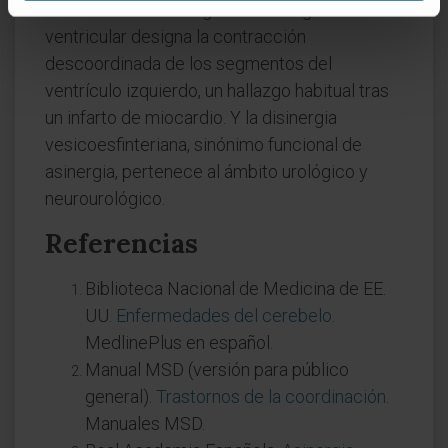
También en cardiología. La asinergia
ventricular designa la contracción
descoordinada de los segmentos del
ventrículo izquierdo, un hallazgo habitual tras
un infarto de miocardio. Y la disinergia
vesicoesfinteriana, sinónimo funcional de
asinergia, pertenece al ámbito urológico y
neurourológico.
Referencias
Biblioteca Nacional de Medicina de EE.
UU.
Enfermedades del cerebelo
.
MedlinePlus en español.
Manual MSD (versión para público
general).
Trastornos de la coordinación
.
Manuales MSD.