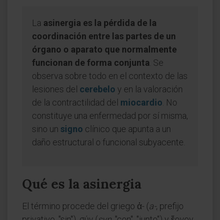
La
asinergia es la pérdida de la
coordinación entre las partes de un
órgano o aparato que normalmente
funcionan de forma conjunta
. Se
observa sobre todo en el contexto de las
lesiones del
cerebelo
y en la valoración
de la contractilidad del
miocardio
. No
constituye una enfermedad por sí misma,
sino un
signo
clínico que apunta a un
daño estructural o funcional subyacente.
Qué es la asinergia
El término procede del griego ἀ- (
a-
, prefijo
privativo, "sin"), σύν (
syn
, "con", "junto") y ἔργον