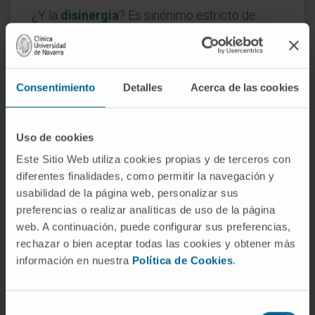
¿Y la
disinergia
? Es sinónimo estricto de
asinergia. Se emplea con frecuencia en el
contexto de la disfunción vesicoesfinteriana
(la contracción del músculo detrusor de la
Consentimiento
Detalles
Acerca de las cookies
vejiga coincide con una contracción del
esfínter en lugar de con su relajación), aunque
desde el punto de vista etimológico ambas
Uso de cookies
voces significan lo mismo: falta de trabajo
Este Sitio Web utiliza cookies propias y de terceros con
coordinado.
diferentes finalidades, como permitir la navegación y
usabilidad de la página web, personalizar sus
Preguntas frecuentes
preferencias o realizar analíticas de uso de la página
¿De dónde viene la palabra
web. A continuación, puede configurar sus preferencias,
asinergia?
rechazar o bien aceptar todas las cookies y obtener más
información en nuestra
Política de Cookies
.
Del griego ἀ- ("sin"), σύν ("junto") y ἔργον
("trabajo"). Literalmente, "sin trabajo conjunto".
Selección
Joseph Babinski, neurólogo polaco-francés,