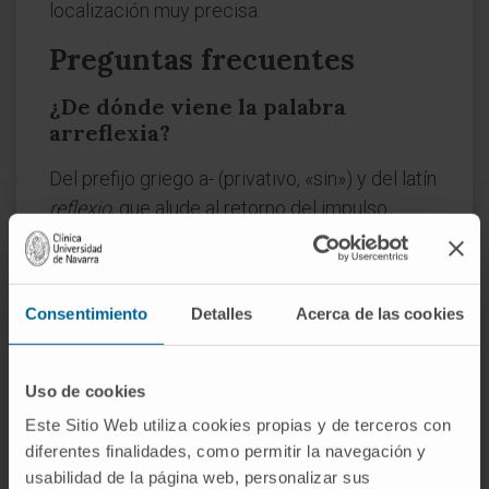
localización muy precisa.
Preguntas frecuentes
¿De dónde viene la palabra
arreflexia?
Del prefijo griego a- (privativo, «sin») y del latín
reflexio
, que alude al retorno del impulso
nervioso dentro del arco reflejo. La
acción
refleja
fue descrita como tal en el siglo XVII, y
el término arreflexia entró en el vocabulario
Consentimiento
Detalles
Acerca de las cookies
neurológico en el último tercio del XIX, cuando
la percusión tendinosa se convirtió en parte
habitual de la exploración clínica.
Uso de cookies
Este Sitio Web utiliza cookies propias y de terceros con
¿Es lo mismo arreflexia que
diferentes finalidades, como permitir la navegación y
parálisis?
usabilidad de la página web, personalizar sus