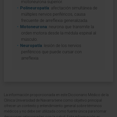
motoneurona superior.
Polineuropatía
: afectación simultánea de
múltiples nervios periféricos, causa
frecuente de arreflexia generalizada.
Motoneurona
: neurona que transmite la
orden motora desde la médula espinal al
músculo.
Neuropatía
: lesión de los nervios
periféricos que puede cursar con
arreflexia.
La información proporcionada en este Diccionario Médico de la
Clínica Universidad de Navarra tiene como objetivo principal
ofrecer un contexto y entendimiento general sobre términos
médicos y no debe ser utilizada como fuente única para tomar
decisiones relacionadas con la salud. Esta información es