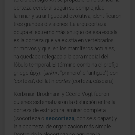
corteza cerebral según su complejidad
laminar y su antigüedad evolutiva, identificaron
tres grandes divisiones. La arquicorteza
ocupa el extremo más antiguo de esa escala:
es la corteza que ya existía en vertebrados
primitivos y que, en los mamíferos actuales,
ha quedado relegada a la cara medial del
lóbulo temporal. El término combina el prefijo
griego ἀρχι- (
arkhi-
, "primero" o "antiguo") con
"corteza", del latín
cortex
(corteza, cáscara).
Korbinian Brodmann y Cécile Vogt fueron
quienes sistematizaron la distinción entre la
corteza de estructura laminar completa
(isocorteza o
neocorteza
, con seis capas) y
la alocorteza, de organización más simple.
Dentro de la alocorteza se agrupan la