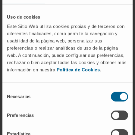
Del griego ἀρχι- (
arkhi-
, antiguo, primero) y del
Uso de cookies
latín
cortex
(corteza). Designa la corteza
Este Sitio Web utiliza cookies propias y de terceros con
cerebral de origen filogenético más remoto. El
diferentes finalidades, como permitir la navegación y
equivalente en inglés,
archicortex
, se usa
usabilidad de la página web, personalizar sus
indistintamente con
archipallium
.
preferencias o realizar analíticas de uso de la página
¿Por qué la arquicorteza tiene solo
web. A continuación, puede configurar sus preferencias,
tres capas?
rechazar o bien aceptar todas las cookies y obtener más
información en nuestra
Política de Cookies
.
Porque es una corteza evolutivamente
anterior a la neocorteza, que fue adquiriendo
Selección
capas adicionales a medida que los
Necesarias
de
mamíferos desarrollaron funciones cognitivas
consentimiento
más complejas. La organización trilaminada
Preferencias
no implica menor eficiencia: en el hipocampo,
esa estructura es la que permite fenómenos
como la potenciación a largo plazo, base
Estadística