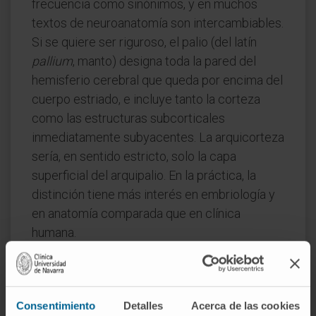
frecuencia como sinónimos, y en muchos
textos de neuroanatomía son intercambiables.
Si se quiere ser riguroso, el palio (del latín
pallium
, manto) designa toda la pared del
hemisferio cerebral que queda por encima del
cuerpo estriado, e incluye tanto la corteza
como las estructuras subcorticales
inmediatamente subyacentes. La arquicorteza
sería, en sentido estricto, solo la capa
superficial del arquipalio. En la práctica, la
distinción tiene más interés en embriología y
en anatomía comparada que en clínica
humana.
Preguntas frecuentes
¿De dónde viene la palabra
Consentimiento
Detalles
Acerca de las cookies
arquicorteza?