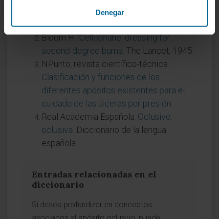
para ayudar a que las heridas quirúrgicas
Denegar
cicatricen por segunda intención
.
Bloom H.
'Cellophane' dressing for
second-degree burns
. The Lancet, 1945.
NPunto, revista científico-técnica.
Clasificación y funciones de los
diferentes apósitos existentes para el
cuidado de las úlceras por presión
.
Real Academia Española.
Oclusivo,
oclusiva
. Diccionario de la lengua
española.
Entradas relacionadas en el
diccionario
Si desea profundizar en conceptos
asociados al apósito oclusivo, puede