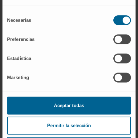
Suele ser así, precisamente porque retiene el
exudado y no se seca con la misma rapidez
Selección
que una gasa convencional. El intervalo
Necesarias
de
concreto depende del volumen de exudado
consentimiento
de cada herida y debe valorarlo el profesional
Preferencias
que la atiende.
¿Desde cuándo se usan apósitos
Estadística
oclusivos?
Desde 1945, cuando Bloom publicó el primer
Marketing
apósito de celofán para quemaduras. La
justificación científica de por qué funcionaba
mejor que la cura al aire llegó bastante
Aceptar todas
después, en 1962.
Referencias
Permitir la selección
Cochrane.
Apósitos y agentes tópicos