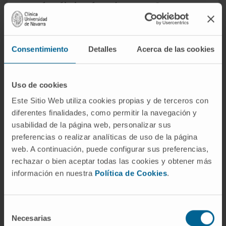
o solo alivian los síntomas?
Depende del tipo. Los antisecretores
favorecen la cicatrización de la úlcera al
Consentimiento
Detalles
Acerca de las cookies
reducir la agresión ácida sobre la mucosa
lesionada. Los antiácidos, en cambio, alivian la
molestia de forma transitoria pero no aceleran
Uso de cookies
la cicatrización de modo significativo. Cuando
Este Sitio Web utiliza cookies propias y de terceros con
la causa es una infección por
H. pylori
, la
diferentes finalidades, como permitir la navegación y
erradicación de la bacteria es necesaria para
usabilidad de la página web, personalizar sus
que la úlcera no reaparezca.
preferencias o realizar analíticas de uso de la página
web. A continuación, puede configurar sus preferencias,
¿Es lo mismo un antiulceroso que
rechazar o bien aceptar todas las cookies y obtener más
un protector gástrico?
información en nuestra
Política de Cookies
.
En el habla coloquial suelen usarse como
sinónimos, pero «protector gástrico» es una
Selección
denominación popular e imprecisa.
Necesarias
de