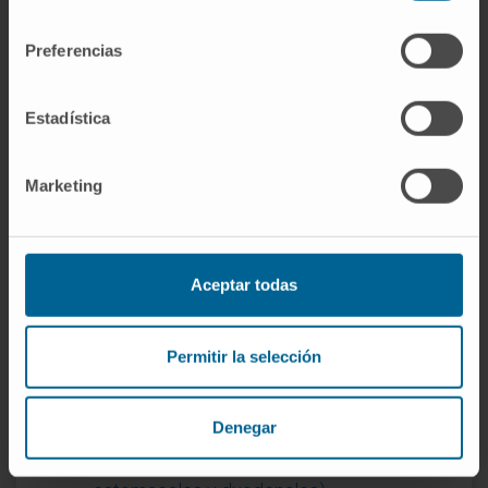
Técnicamente, un citoprotector protege la
consentimiento
mucosa sin actuar sobre el ácido, mientras
Preferencias
que un inhibidor de la bomba de protones
reduce la secreción ácida. Ambos se
Estadística
consideran antiulcerosos, pero su mecanismo
es muy diferente.
Marketing
Referencias
Real Academia Española.
Úlcera.
Diccionario de la lengua española
.
Aceptar todas
Biblioteca Nacional de Medicina de EE.
UU.
Úlcera péptica. MedlinePlus en
Permitir la selección
español
.
Instituto Nacional de la Diabetes y las
Denegar
Enfermedades Digestivas y Renales
(NIDDK).
Úlceras pépticas (úlceras