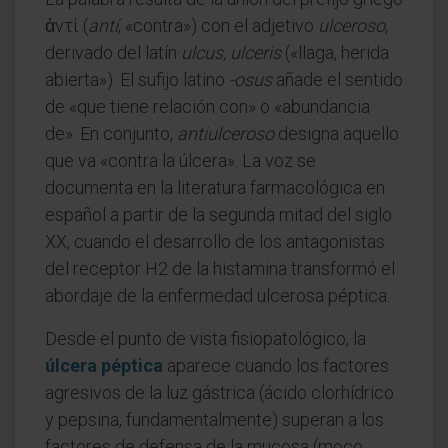
ἀντί (
antí
, «contra») con el adjetivo
ulceroso
,
derivado del latín
ulcus, ulceris
(«llaga, herida
abierta»). El sufijo latino
-osus
añade el sentido
de «que tiene relación con» o «abundancia
de». En conjunto,
antiulceroso
designa aquello
que va «contra la úlcera». La voz se
documenta en la literatura farmacológica en
español a partir de la segunda mitad del siglo
XX, cuando el desarrollo de los antagonistas
del receptor H2 de la histamina transformó el
abordaje de la enfermedad ulcerosa péptica.
Desde el punto de vista fisiopatológico, la
úlcera péptica
aparece cuando los factores
agresivos de la luz gástrica (ácido clorhídrico
y pepsina, fundamentalmente) superan a los
factores de defensa de la mucosa (moco,