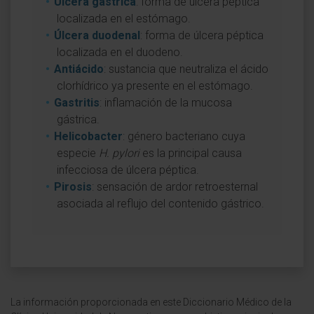
Úlcera gástrica
: forma de úlcera péptica
localizada en el estómago.
Úlcera duodenal
: forma de úlcera péptica
localizada en el duodeno.
Antiácido
: sustancia que neutraliza el ácido
clorhídrico ya presente en el estómago.
Gastritis
: inflamación de la mucosa
gástrica.
Helicobacter
: género bacteriano cuya
especie
H. pylori
es la principal causa
infecciosa de úlcera péptica.
Pirosis
: sensación de ardor retroesternal
asociada al reflujo del contenido gástrico.
La información proporcionada en este Diccionario Médico de la