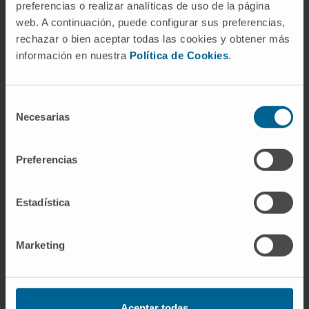
Referencias
preferencias o realizar analíticas de uso de la página
web. A continuación, puede configurar sus preferencias,
rechazar o bien aceptar todas las cookies y obtener más
Herráez A. Alostería. Biomodel,
información en nuestra
Política de Cookies
.
Universidad de Alcalá.
Biomodel UAH
.
McLeish TC. Allostery and molecular
machines.
Philos Trans R Soc Lond B Biol
Selección
Sci. 2018;373(1749)
.
Necesarias
de
Shpakov AO. Allosteric Regulation of G-
consentimiento
Protein-Coupled Receptors.
Int J Mol
Preferencias
Sci. 2023;24(7):6187
.
Naifeh N, Dimri M, Varacallo MA.
Estadística
Biochemistry, Aerobic Glycolysis. En:
StatPearls [Internet].
NCBI/NIH
Bookshelf
.
Marketing
Entradas relacionadas en el
diccionario
Aceptar todas