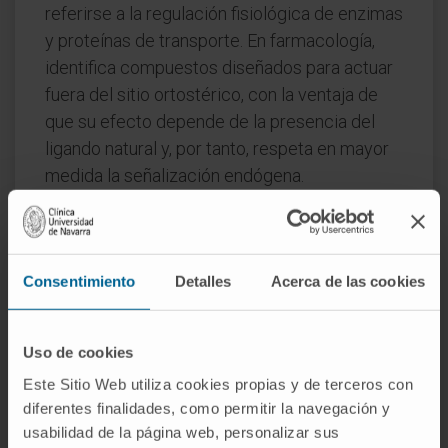
referirse a la regulación fisiológica de enzimas
y proteínas de transporte. En farmacología,
identifica compuestos diseñados para actuar
fuera del sitio ortostérico, con la ventaja de
que su efecto depende de la presencia del
ligando natural y, por tanto, respeta en mayor
medida la señalización endógena.
¿Qué diferencia un sitio alostérico
de un sitio ortostérico?
Ortostérico designa el sitio al que se une el
Consentimiento
Detalles
Acerca de las cookies
sustrato o el ligando principal. Alostérico, en
cambio, designa una región diferente de la
Uso de cookies
estructura tridimensional, por lo general
Este Sitio Web utiliza cookies propias y de terceros con
menos conservada entre especies, que
diferentes finalidades, como permitir la navegación y
funciona como punto de regulación accesorio.
usabilidad de la página web, personalizar sus