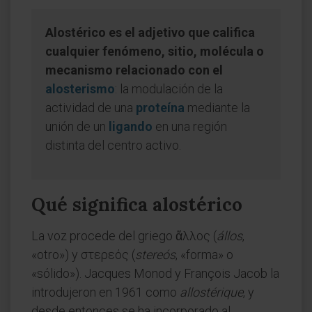
Alostérico es el adjetivo que califica
cualquier fenómeno, sitio, molécula o
mecanismo relacionado con el
alosterismo
: la modulación de la
actividad de una
proteína
mediante la
unión de un
ligando
en una región
distinta del centro activo.
Qué significa alostérico
La voz procede del griego ἄλλος (
állos
,
«otro») y στερεός (
stereós
, «forma» o
«sólido»). Jacques Monod y François Jacob la
introdujeron en 1961 como
allostérique
, y
desde entonces se ha incorporado al