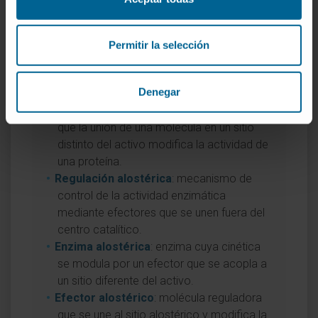
Si desea profundizar en conceptos
asociados al término alostérico, puede
Permitir la selección
consultar las siguientes definiciones del
Diccionario médico:
Denegar
Alosterismo
: fenómeno bioquímico por el
que la unión de una molécula en un sitio
distinto del activo modifica la actividad de
una proteína.
Regulación alostérica
: mecanismo de
control de la actividad enzimática
mediante efectores que se unen fuera del
centro catalítico.
Enzima alostérica
: enzima cuya cinética
se modula por un efector que se acopla a
un sitio diferente del activo.
Efector alostérico
: molécula reguladora
que se une al sitio alostérico y modifica la