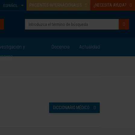
PACIENTES INTERNACIONALES
¿NECESITA AYUDA?
ESPAÑOL
vestigación y
Docencia
Actualidad
nsayos
DICCIONARIO MÉDICO