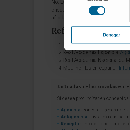
No. La potencia se refiere a la ca
consentimiento
eficacia parcial se refiere al tech
afinidad (alta potencia) y, sin emba
Referencias
Denegar
Manual MSD, versión para pro
Real Academia Española.
Agon
Real Academia Nacional de M
MedlinePlus en español.
Info
Entradas relacionadas en e
Si desea profundizar en conceptos a
Agonista
: concepto general de su
Antagonista
: sustancia que se un
Receptor
: molécula celular que 