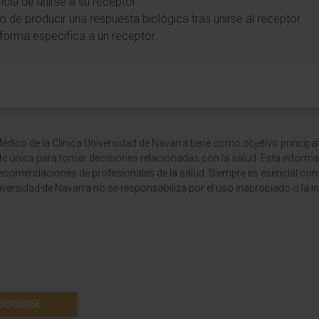
cia de unirse a su receptor.
 de producir una respuesta biológica tras unirse al receptor.
forma específica a un receptor.
dico de la Clínica Universidad de Navarra tiene como objetivo principal
te única para tomar decisiones relacionadas con la salud. Esta informa
recomendaciones de profesionales de la salud. Siempre es esencial consu
versidad de Navarra no se responsabiliza por el uso inapropiado o la in
SCRIBIRSE