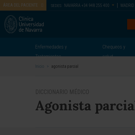
ÁREA DEL PACIENTE
NAVARRA
+34 948 255 400
MADRID
SEDES:
Enfermedades y
Chequeos y
Tratamientos
salud
Inicio
>
agonista parcial
DICCIONARIO MÉDICO
Agonista parcia