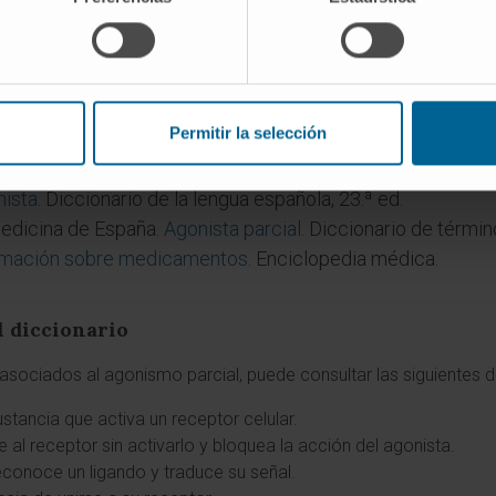
ntidad de fármaco necesaria para producir un efecto determ
o de la respuesta máxima, con independencia de la dosis. Un
rgo, no superar nunca cierto nivel de respuesta.
Permitir la selección
fesionales.
Interacciones fármaco-receptor
.
ista
. Diccionario de la lengua española, 23.ª ed.
edicina de España.
Agonista parcial
. Diccionario de térmi
rmación sobre medicamentos
. Enciclopedia médica.
l diccionario
sociados al agonismo parcial, puede consultar las siguientes d
stancia que activa un receptor celular.
e al receptor sin activarlo y bloquea la acción del agonista.
reconoce un ligando y traduce su señal.