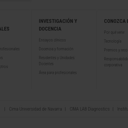
INVESTIGACIÓN Y
CONOZCA L
ALES
DOCENCIA
Por qué venir
Ensayos clínicos
Tecnología
rofesionales
Docencia y formación
Premios y rec
os
Residentes y Unidades
Responsabilida
Docentes
corporativa
otros
Área para profesionales
a
Cima Universidad de Navarra
CIMA LAB Diagnostics
Instit