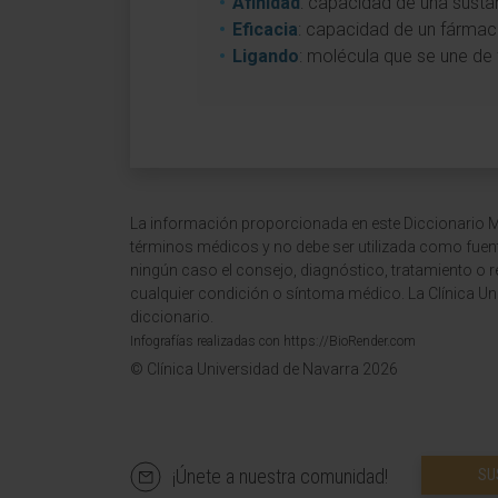
Afinidad
: capacidad de una sustan
Eficacia
: capacidad de un fármaco
Ligando
: molécula que se une de 
La información proporcionada en este Diccionario Mé
términos médicos y no debe ser utilizada como fuen
ningún caso el consejo, diagnóstico, tratamiento o 
cualquier condición o síntoma médico. La Clínica Uni
diccionario.
Infografías realizadas con https://BioRender.com
© Clínica Universidad de Navarra 2026
¡Únete a nuestra comunidad!
SU