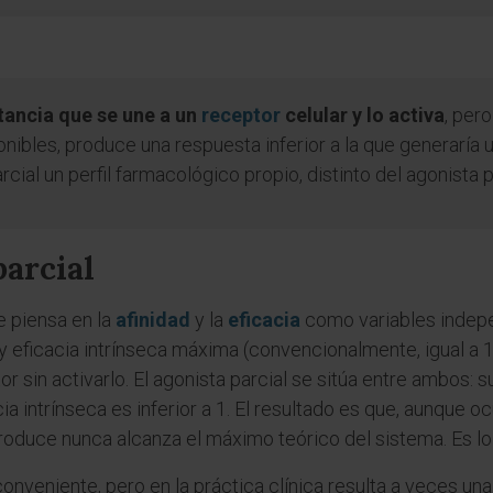
tancia que se une a un
receptor
celular y lo activa
, per
onibles, produce una respuesta inferior a la que generaría 
rcial un perfil farmacológico propio, distinto del agonista 
parcial
e piensa en la
afinidad
y la
eficacia
como variables indepe
 y eficacia intrínseca máxima (convencionalmente, igual a 1
tor sin activarlo. El agonista parcial se sitúa entre ambos:
cia intrínseca es inferior a 1. El resultado es que, aunque
 produce nunca alcanza el máximo teórico del sistema. Es 
onveniente, pero en la práctica clínica resulta a veces una