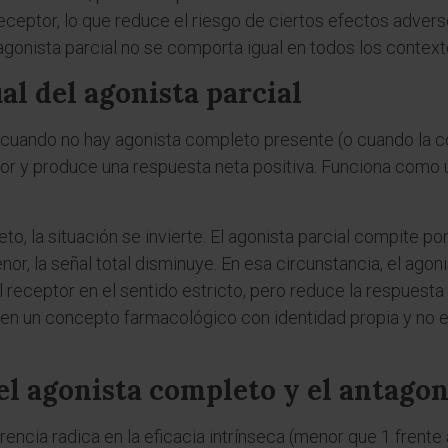
eceptor, lo que reduce el riesgo de ciertos efectos adver
agonista parcial no se comporta igual en todos los context
l del agonista parcial
ra cuando no hay agonista completo presente (o cuando la 
tor y produce una respuesta neta positiva. Funciona como 
o, la situación se invierte. El agonista parcial compite po
or, la señal total disminuye. En esa circunstancia, el ago
l receptor en el sentido estricto, pero reduce la respuesta
l en un concepto farmacológico con identidad propia y no e
el agonista completo y el antagon
erencia radica en la eficacia intrínseca (menor que 1 frente