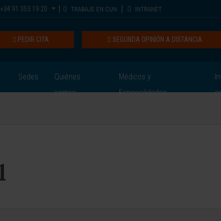
+34 91 353 19 20
TRABAJE EN CUN
INTRANET
PEDIR CITA
SEGUNDA OPINIÓN A DISTANCIA
Sedes
Quiénes
Médicos y
In
somos
Especialidades
e
l