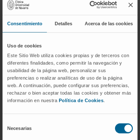
Síguenos
Consentimiento
Detalles
Acerca de las cookies
ENFERMEDADES Y TRATAMIENTOS
Enfermedades
Uso de cookies
Pruebas diagnósticas
Este Sitio Web utiliza cookies propias y de terceros con
diferentes finalidades, como permitir la navegación y
Tratamientos
usabilidad de la página web, personalizar sus
Cuidados en casa
preferencias o realizar analíticas de uso de la página
Chequeos y salud
web. A continuación, puede configurar sus preferencias,
rechazar o bien aceptar todas las cookies y obtener más
información en nuestra
Política de Cookies
.
NUESTROS PROFESIONALES
Cancer Center
Selección
Conozca a los profesionales
Necesarias
de
consentimiento
Servicios médicos