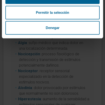
Si desea profundizar en conceptos
asociados a la algesia, puede consultar las
Permitir la selección
siguientes definiciones del Diccionario
médico:
Denegar
Analgesia
: ausencia de percepción del
dolor, ya sea fisiológica o inducida.
Algia
: sufijo médico que indica dolor en
una localización determinada.
Nocicepción
: proceso fisiológico de
detección y transmisión de estímulos
potencialmente dañinos.
Nociceptor
: receptor sensorial
especializado en la detección de
estímulos nocivos.
Alodinia
: dolor provocado por estímulos
que normalmente no son dolorosos.
Hiperestesia
: aumento de la sensibilidad a
estímulos sensoriales de cualquier