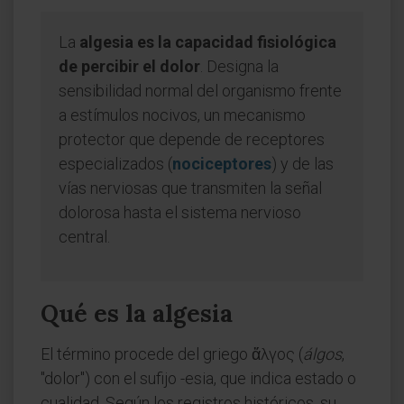
La
algesia es la capacidad fisiológica
de percibir el dolor
. Designa la
sensibilidad normal del organismo frente
a estímulos nocivos, un mecanismo
protector que depende de receptores
especializados (
nociceptores
) y de las
vías nerviosas que transmiten la señal
dolorosa hasta el sistema nervioso
central.
Qué es la algesia
El término procede del griego ἄλγος (
álgos
,
"dolor") con el sufijo -esia, que indica estado o
cualidad. Según los registros históricos, su