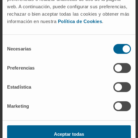
cuadros de dolor neuropático).
web. A continuación, puede configurar sus preferencias,
Referencias
rechazar o bien aceptar todas las cookies y obtener más
información en nuestra
Política de Cookies
.
Asociación Internacional para el Estudio
del Dolor (IASP).
IASP Terminology
.
Selección
Biblioteca Nacional de Medicina de EE.
Necesarias
de
UU.
Dolor
. MedlinePlus en español.
consentimiento
Institutos Nacionales de la Salud (NIH).
Preferencias
La ciencia del dolor
. NIH MedlinePlus
Magazine en español.
Biblioteca Nacional de Medicina de EE.
Estadística
UU.
Neuralgia
. MedlinePlus, enciclopedia
médica en español.
Marketing
Entradas relacionadas en el
diccionario
Aceptar todas